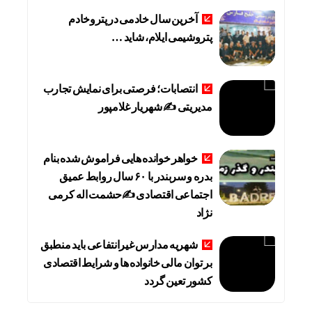
آخرین سال خادمی در پتروخادم
پتروشیمی ایلام، شاید …
انتصابات؛ فرصتی برای نمایش تجارب
مدیریتی ✍ شهریار غلامپور
خواهر خوانده هایی فراموش شده بنام
بدره و سربندر با ۶۰ سال روابط عمیق
اجتماعی اقتصادی ✍حشمت اله کرمی
نژاد
شهریه مدارس غیرانتفاعی باید منطبق
بر توان مالی خانواده ها و شرایط اقتصادی
کشور تعین گردد