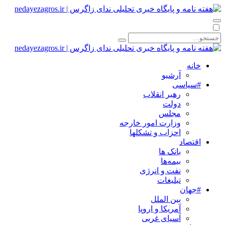
خانه
آرشیو
#سیاسی
رهبر انقلاب
دولت
مجلس
وزارت امور خارجه
احزاب و تشکلها
اقتصاد
بانک ها
بیمه‌ها
نفت و انرژی
تبلیغات
#جهان
بین الملل
آمریکا و اروپا
آسیای غربی