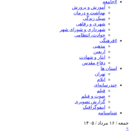
#جامعه
آموزش و پرورش
بهداشت و درمان
سبک زندگی
شهری و رفاهی
شهرداری و شورای شهر
حوادث، انتظامی
#فرهنگی
مذهبی
اربعین
ایثار و شهادت
دفاع مقدس
استان ها
تهران
ایلام
چندرسانه‌ای
فیلم
صوت و فیلم
گزارش تصویری
اینفوگرافیک
شناسنامه
جمعه / ۱۶ مرداد / ۱۴۰۵
×