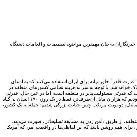
ه ۲۱ اردیبهشت در نشست خبری خود با خبرنگاران به بیان مهمترین مواضع، تصمیمات و اقدامات دستگاه
رت قلدر” خاورمیانه برای ایران استفاده می‌کنند که به ادعای
اک خواهد شد. با توجه به سرانه هزینه نظامی کشورهای منطقه در
ست که قدرتی مسئولیت‌پذیر در منطقه است، اما در عین حال، قدرتی
قلدرستیز نیز هست. ما ملتی قلدرستیز هستیم. کافی است فقط به عملکرد ما نگاه کنید. آیا ما بودیم که به آمریکا لشکرکشی کردیم؟ آیا ما بودیم که هزاران مایل آن‌طرف‌تر، فقط در یک روز، ۱۷۰ انسان بی‌گناه
یپلماتیک، دو نوبت مرتکب چنین جنایت بزرگی شدیم؛ حمله به یک کشور،
ر منطقه، از طریق دامن زدن به مسابقه تسلیحاتی، صورت می‌دهد.
برای همه روشن باشد که این لفاظی‌ها در واقعیت امر، که آمریکا