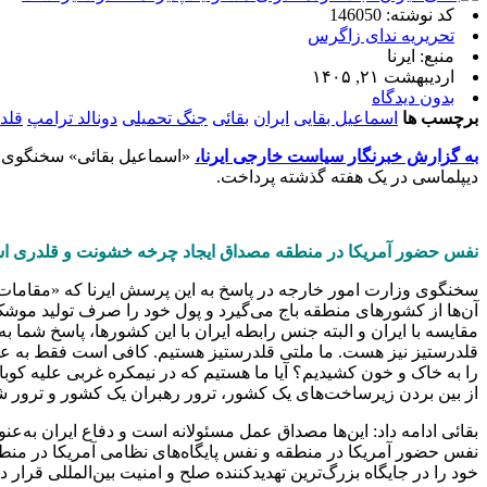
کد نوشته: 146050
تحریریه ندای زاگرس
منبع: ایرنا
اردیبهشت ۲۱, ۱۴۰۵
بدون دیدگاه
برچسب ها
اسماعیل بقایی
ایران
بقائی
جنگ تحمیلی
دونالد ترامپ
قلد
به گزارش خبرنگار سیاست خارجی ایرنا،
دیپلماسی در یک هفته گذشته پرداخت.
نفس حضور آمریکا در منطقه مصداق ایجاد چرخه خشونت و قلدری 
سخنگوی وزارت امور خارجه در پاسخ به این پرسش ایرنا که «مقامات آ
آن‌ها از کشورهای منطقه باج می‌گیرد و پول خود را صرف تولید موشک
مقایسه با ایران و البته جنس رابطه ایران با این کشورها، پاسخ شم
را به خاک و خون کشیدیم؟ آیا ما هستیم که در نیمکره غربی علیه کوبا
از بین بردن زیرساخت‌های یک کشور، ترور رهبران یک کشور و ترور 
بقائی ادامه داد: این‌ها مصداق عمل مسئولانه است و دفاع ایران به‌ع
نفس حضور آمریکا در منطقه و نفس پایگاه‌های نظامی آمریکا در منطق
خود را در جایگاه بزرگ‌ترین تهدیدکننده صلح و امنیت بین‌المللی قرار داد