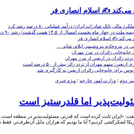
م می‌کند ✍️ اسلام انصاری فر
 مالی بانک صادرات ایران/ درآمد عملیاتی ۸۰ درصد رشد کرد
 ماه نخست امسال از ۱۴.۵ همت گذشت/ رشد ۹۰ درصدی نسبت به مدت مشابه سال گذشته
م می‌کند ✍️ اسلام انصاری فر
 در پتروخادم پتروشیمی ایلام، شاید …
جابه‌جایی زائران در مرز مهران
بعین: سهم مهران از تردد زائر بیش از ۵۰ درصد است
یتر دوم
/
وزارت امور خارجه
/
ویژه خبری
ئولیت‌پذیر اما قلدرستیز است
فت: «ایران ثابت کرده است که قدرتی مسئولیت‌پذیر در منطقه است، ا
 آیا ما بودیم که هزاران مایل آن‌طرف‌تر، فقط در یک روز، ۱۷۰ انسان بی‌گناه را به خاک و