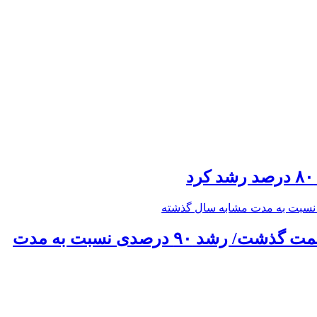
حق بیمه تولیدی بیمه ملت در چهار ماه نخست امسال از ۱۴.۵ همت گذشت/ رشد ۹۰ درصدی نسبت به مدت