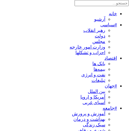
خانه
آرشیو
#سیاسی
رهبر انقلاب
دولت
مجلس
وزارت امور خارجه
احزاب و تشکلها
اقتصاد
بانک ها
بیمه‌ها
نفت و انرژی
تبلیغات
#جهان
بین الملل
آمریکا و اروپا
آسیای غربی
#جامعه
آموزش و پرورش
بهداشت و درمان
سبک زندگی
شهری و رفاهی