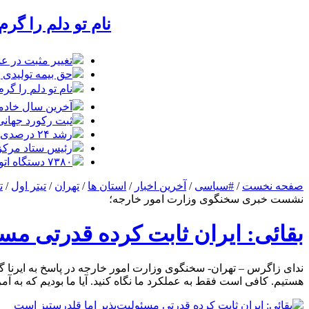
نام تو دلم را گر
تغییر مثبت در عملکرد
حق بیمه تولیدی بیمه ملت در چهار
نام تو دلم را گر
آخرین سال خادمی
ثبت رکورد جهانی 
رشد ۲۴ درصدی تردد زائران در اربعین از مرز مهران
رئیس ستاد مرکزی ار
۷۳۸۰ دستگاه اتوبوس برای جابه‌جایی زائران اربعین به‌ کارگیری شد
صفحه نخست
/
#سیاسی
/
آخرین اخبار
/
استان ها
/
تهران
/
تیتر اول
/
ت
نشست خبری سخنگوی وزارت امور خارجه؛
بقائی: ایران ثابت کرده قدرتی مس
ندای زاگرس – تهران- سخنگوی وزارت امور خارجه در پاسخ به ایرنا گ
هستیم. کافی است فقط به عملکرد ما نگاه کنید. آیا ما بودیم که به آمریکا لشکرکشی کردیم؟