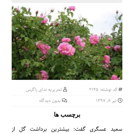
کد نوشته: 2145
تحریریه ندای زاگرس
تیر ۸, ۱۳۹۷
بدون دیدگاه
برچسب ها
سعید عسگری گفت: بیشترین برداشت گل از