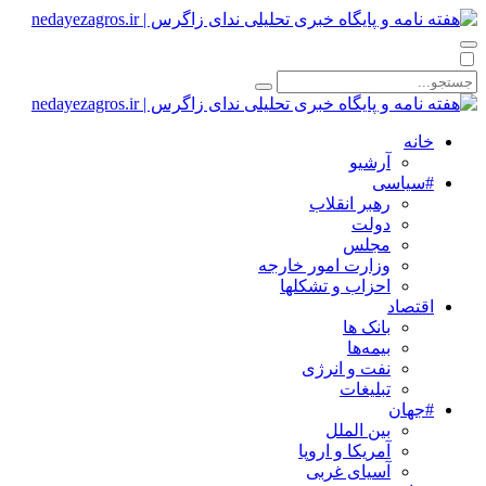
خانه
آرشیو
#سیاسی
رهبر انقلاب
دولت
مجلس
وزارت امور خارجه
احزاب و تشکلها
اقتصاد
بانک ها
بیمه‌ها
نفت و انرژی
تبلیغات
#جهان
بین الملل
آمریکا و اروپا
آسیای غربی