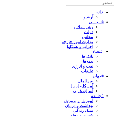
خانه
آرشیو
#سیاسی
رهبر انقلاب
دولت
مجلس
وزارت امور خارجه
احزاب و تشکلها
اقتصاد
بانک ها
بیمه‌ها
نفت و انرژی
تبلیغات
#جهان
بین الملل
آمریکا و اروپا
آسیای غربی
#جامعه
آموزش و پرورش
بهداشت و درمان
سبک زندگی
شهری و رفاهی