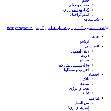
فیلم
صوت و فیلم
گزارش تصویری
اینفوگرافیک
شناسنامه
خانه
آرشیو
#سیاسی
رهبر انقلاب
دولت
مجلس
وزارت امور خارجه
احزاب و تشکلها
اقتصاد
بانک ها
بیمه‌ها
نفت و انرژی
تبلیغات
#جهان
بین الملل
آمریکا و اروپا