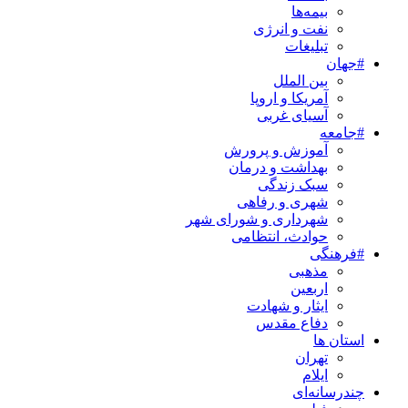
بیمه‌ها
نفت و انرژی
تبلیغات
#جهان
بین الملل
آمریکا و اروپا
آسیای غربی
#جامعه
آموزش و پرورش
بهداشت و درمان
سبک زندگی
شهری و رفاهی
شهرداری و شورای شهر
حوادث، انتظامی
#فرهنگی
مذهبی
اربعین
ایثار و شهادت
دفاع مقدس
استان ها
تهران
ایلام
چندرسانه‌ای