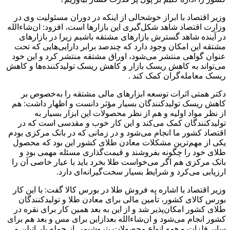
وزیر اقتصاد با ابراز خوشحالی از اینکه در دوران مسئولیت وی در
وزارت اقتصاد شاهد شکل‌گیری این بازارها است، افزود: ان‌شاءالله
در آینده شاهد گسترش بازارهای مشتقه باشیم زیرا در بازارهای
مشتقه این امکان وجود دارد که چندصد برابر دارایی‌هایی که تحت
عنوان گواهی منتشر می‌شود، اوراق مشتقه منتشر کرد و این خود
می‌تواند به کاهش ریسک بازار و کاهش ریسک تولیدکننده‌ها و کاهش
ریسک معامله‌گران کمک کند .
دکتر همتی اثرات توسعه ابزارهای مالی مشتقه را به‌خصوص بر
کاهش ریسک تولیدکنندگان بسیار مؤثر دانست و اظهار داشت: هم
از نظر مواد اولیه و هم از نظر محصولات این ابزار بسیار به
تولیدکنندگان کمک می‌کند و این کار خوب و مقدسی است که در
اقتصاد کشور ما انجام می‌شود و در زمانی که در بانک مرکزی بودم
یکی از مهم‌ترین مشکلات معادن طلای کشور این بود که محصول
طلای خود را چگونه بفروشند و قیمت‌گذاری مسئله مهمی بود و
بانک مرکزی هم اگر می‌خواست طلا بخرد باید با عیار خاصی آن را
ارزیابی می‌کرد و شرایط بسیار سخت‌گیرانه‌ای دارد.
وزیر اقتصاد با اشاره به فروش طلا در بورس کالا گفت: با این کار
بورس کالای کشور، تأمین مالی برای معادن طلا و تولیدکنندگان
طلای کشور امکان‌پذیر شد و از این به بعد همین کار برای نقره در
کشور انجام می‌شود و ان‌شاءالله بعدازاین برای مس و بعد هم برای
سایر فلزات و همه انواع محصولات پتروشیمی از جمله پلی‌اتیلن و