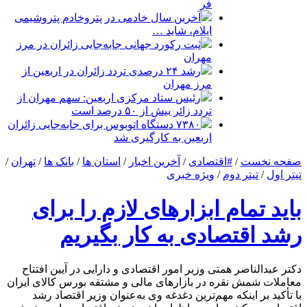
فر
آخرین سال خادمی در پتروخادم پتروشیمی
ایلام، شاید …
ثبت رکورد جهانی جابه‌جایی زائران در مرز
مهران
رشد ۲۴ درصدی تردد زائران در اربعین از
مرز مهران
رئیس ستاد مرکزی اربعین: سهم مهران از
تردد زائر بیش از ۵۰ درصد است
۷۳۸۰ دستگاه اتوبوس برای جابه‌جایی زائران
اربعین به‌ کارگیری شد
صفحه نخست
/
#اقتصادی
/
آخرین اخبار
/
استان ها
/
بانک ها
/
تهران
/
تیتر اول
/
تیتر دوم
/
ویژه خبری
باید تمام ابزارهای لازم را برای
رشد اقتصادی به کار بگیریم
دکتر عبدالناصر همتی وزیر امور اقتصادی و دارایی در آیین افتتاح
معاملات شمش نقره در بازارهای مالی و مشتقه بورس کالای ایران
با تأکید بر اینکه مهم‌ترین دغدغه وی به‌عنوان وزیر اقتصاد رشد