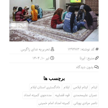
کد نوشته: 129483
تحریریه ندای زاگرس
منبع: ایرنا
تیر ۱۰, ۱۴۰۴
بدون دیدگاه
برچسب ها
ایتام
ایتام ایلامی
ایلام
دادگستری استان ایلام
عمران علیمحمدی
قوه قضاییه
مددجوی کمیته امداد
ناصر مرادی پویانی
کمیته امداد امام خمینی