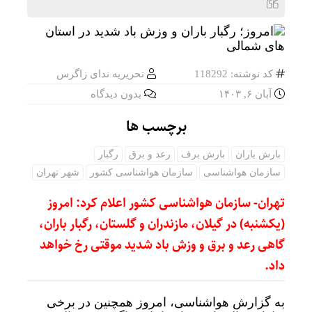
کد نوشته: 118292
تحریریه ندای زاگرس
آبان ۶, ۱۴۰۳
بدون دیدگاه
برچسب ها
بارش باران
بارش برف
رعد و برق
رگبار
سازمان هواشناسی
سازمان هواشناسی کشور
شهر تهران
تهران- سازمان هواشناسی کشور اعلام کرد: امروز
(یکشنبه) در گیلان، مازندران و گلستان، رگبار باران،
گاهی رعد و برق و وزش باد شدید موقتی رخ خواهد
داد.
به گزارش هواشناسی، امروز همچنین در برخی