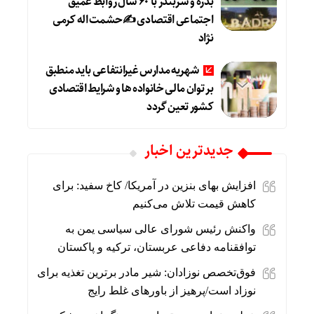
بدره و سربندر با ۶۰ سال روابط عمیق
اجتماعی اقتصادی ✍حشمت اله کرمی
نژاد
شهریه مدارس غیرانتفاعی باید منطبق
بر توان مالی خانواده ها و شرایط اقتصادی
کشور تعین گردد
جديدترين اخبار
افزایش بهای بنزین در آمریکا/ کاخ سفید: برای
کاهش قیمت تلاش می‌کنیم
واکنش رئیس شورای عالی سیاسی یمن به
توافقنامه دفاعی عربستان، ترکیه و پاکستان
فوق‌تخصص نوزادان: شیر مادر برترین تغذیه برای
نوزاد است/پرهیز از باورهای غلط رایج