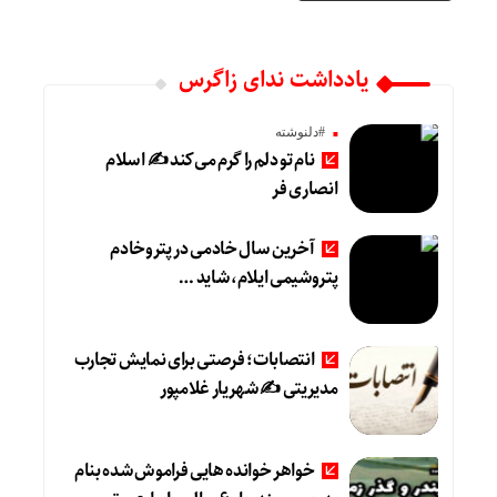
یادداشت ندای زاگرس
#دلنوشته
نام تو دلم را گرم می‌کند ✍️ اسلام
انصاری فر
آخرین سال خادمی در پتروخادم
پتروشیمی ایلام، شاید …
انتصابات؛ فرصتی برای نمایش تجارب
مدیریتی ✍ شهریار غلامپور
خواهر خوانده هایی فراموش شده بنام