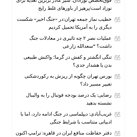
فوق‌تخصص نوزادان: شیر مادر برترین تغذیه برای
نوزاد است/پرهیز از باورهای غلط رایج
خطیب نماز جمعه تهران:در «جنگ اخیر» شکست
دیگری را به آمریکا تحمیل کردیم
عملیات نصر ۲ چه تاثیری در معادلات جنگ
داشت؟ *سعدالله زارعی
تنگی انگشتر و کفش در گرما؛ واکنش طبیعی
بدن یا هشدار جدی؟
بورس تهران چگونه از ریزش به رکوردشکنی
تغییر مسیر داد؟
رضایی: یک درصد بودجه فوتبال را به والیبال
نشسته بدهید
غریب‌آبادی: دیپلماسی در جنگ ادامه دارد، اما با
ادبیاتی متناسب با شرایط جنگی
دفتر حفاظت منافع ایران در قاهره: ترامپ اکنون