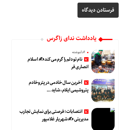
یادداشت ندای زاگرس
#دلنوشته
نام تو دلم را گرم می‌کند ✍️ اسلام
انصاری فر
آخرین سال خادمی در پتروخادم
پتروشیمی ایلام، شاید …
انتصابات؛ فرصتی برای نمایش تجارب
مدیریتی ✍ شهریار غلامپور