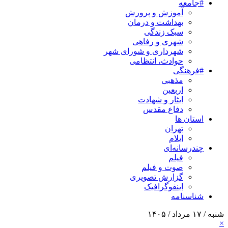
#جامعه
آموزش و پرورش
بهداشت و درمان
سبک زندگی
شهری و رفاهی
شهرداری و شورای شهر
حوادث، انتظامی
#فرهنگی
مذهبی
اربعین
ایثار و شهادت
دفاع مقدس
استان ها
تهران
ایلام
چندرسانه‌ای
فیلم
صوت و فیلم
گزارش تصویری
اینفوگرافیک
شناسنامه
شنبه / ۱۷ مرداد / ۱۴۰۵
×