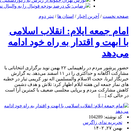
بورس تهران چگونه از ریزش به رکوردشکنی تغ
رضایی: یک درصد بودجه فوتبال را به والیبال ن
صفحه نخست
/
آخرین اخبار
/
استان ها
/
تیتر دوم
امام جمعه ایلام: انقلاب اسلامی
با ابهت و اقتدار به راه خود ادامه
می‌دهد
حضور پرشور مردم در راهپیمایی ۲۲ بهمن نوید برگزاری انتخاباتی با
مشارکت آگاهانه و حداکثری را در ۱۱ اسفند می‌دهد. به گزارش
خبرنگار ایرنا، حجت الاسلام والمسلمین اله نور کریمی تبار در خطبه
های نماز جمعه این هفته ایلام اظهار کرد: تلاش و هدف دشمن
کاهش مشارکت مردم و برپایی مجلسی ضعیف با کمترین آرا است
در حالی که […]
کد نوشته: 104289
تحریریه ندای زاگرس
بهمن ۲۷, ۱۴۰۲