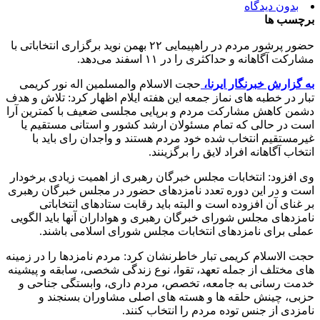
بدون دیدگاه
برچسب ها
حضور پرشور مردم در راهپیمایی ۲۲ بهمن نوید برگزاری انتخاباتی با
مشارکت آگاهانه و حداکثری را در ۱۱ اسفند می‌دهد.
به گزارش خبرنگار ایرنا،
حجت الاسلام والمسلمین اله نور کریمی
تبار در خطبه های نماز جمعه این هفته ایلام اظهار کرد: تلاش و هدف
دشمن کاهش مشارکت مردم و برپایی مجلسی ضعیف با کمترین آرا
است در حالی که تمام مسئولان ارشد کشور و استانی مستقیم یا
غیرمستقیم انتخاب شده خود مردم هستند و واجدان رای باید با
انتخاب آگاهانه افراد لایق را برگزینند.
وی افزود: انتخابات مجلس خبرگان رهبری از اهمیت زیادی برخودار
است و در این دوره تعدد نامزدهای حضور در مجلس خبرگان رهبری
بر غنای آن افزوده است و البته باید رقابت ستادهای انتخاباتی
نامزدهای مجلس شورای خبرگان رهبری و هواداران آنها باید الگویی
عملی برای نامزدهای انتخابات مجلس شورای اسلامی باشند.
حجت الاسلام کریمی تبار خاطرنشان کرد: مردم نامزدها را در زمینه
های مختلف از جمله تعهد، تقوا، نوع زندگی شخصی، سابقه و پیشینه
خدمت رسانی به جامعه، تخصص، مردم داری، وابستگی جناحی و
حزبی، چینش حلقه ها و هسته های اصلی مشاوران بسنجند و
نامزدی از جنس توده مردم را انتخاب کنند.