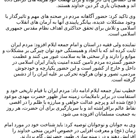
اند و همچنان یاری گر دین خداوند هستند.
وی تاکید کرد: حضور آگاهانه مردم در صحنه های مهم و تاثیرگذار با
وجود مشکلات عدیده، بیانگر پایبندی آنها به آرمان های انقلاب
اسلامی و تلاش برای تحقق حداکثری اهداف نظام مقدس جمهوری
اسلامی است.
نماینده ولی فقیه در استان و امام جمعه ایلام افزود: مردم ایران
ثابت کرده اند که با اتحاد و همبستگی خود توان چیرگی بر مشکلات و
موانع را دارند و از سختی ها به سلامت عبور می کنند و عظمت
حضور گسترده مردم تامین کننده امنیت پایدار ایران اسلامی در
داخل و خارج از کشور است و این حضور یکپارچه و خودجوش
مردمی، تصور و توان هرگونه تحرکی بر علیه ایران را از دشمن
گرفته است.
خطیب نماز جمعه ایلام ادامه داد: مردم ایران با قیام تاریخی خود و
استقامت در برابر ناملایمات زمینه ساز ظهور حضرت مهدی موعود
(عج) شده اند و پرچم عدالت خواهی و مبارزه با ظلم را در اقصی
نقاط عالم برافراشته اند و با سربازگیری برای آن حضرت، هر روز
به جمعیت مسلمانان افزوده می شود.
وی به جوانان و نوجوانان توصیه کرد: باید شناخت خود در مورد امام
زمان (عج) و معرفت افزایی در خصوص آخرین منجی خداوند را
افزایش دهند و در زمینه سازی ظهور حضرتش گام بردارند.