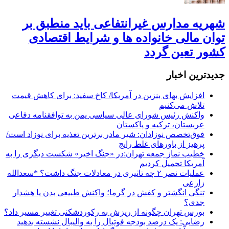
شهریه مدارس غیرانتفاعی باید منطبق بر
توان مالی خانواده ها و شرایط اقتصادی
کشور تعین گردد
جديدترين اخبار
افزایش بهای بنزین در آمریکا/ کاخ سفید: برای کاهش قیمت
تلاش می‌کنیم
واکنش رئیس شورای عالی سیاسی یمن به توافقنامه دفاعی
عربستان، ترکیه و پاکستان
فوق‌تخصص نوزادان: شیر مادر برترین تغذیه برای نوزاد است/
پرهیز از باورهای غلط رایج
خطیب نماز جمعه تهران:در «جنگ اخیر» شکست دیگری را به
آمریکا تحمیل کردیم
عملیات نصر ۲ چه تاثیری در معادلات جنگ داشت؟ *سعدالله
زارعی
تنگی انگشتر و کفش در گرما؛ واکنش طبیعی بدن یا هشدار
جدی؟
بورس تهران چگونه از ریزش به رکوردشکنی تغییر مسیر داد؟
رضایی: یک درصد بودجه فوتبال را به والیبال نشسته بدهید