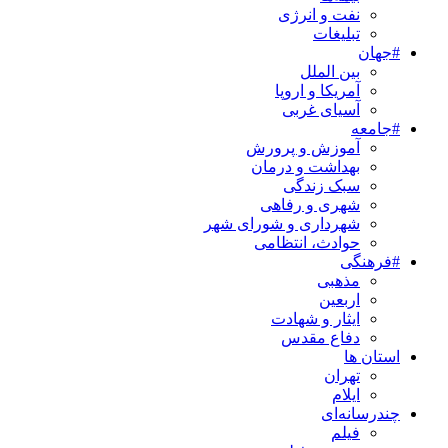
نفت و انرژی
تبلیغات
#جهان
بین الملل
آمریکا و اروپا
آسیای غربی
#جامعه
آموزش و پرورش
بهداشت و درمان
سبک زندگی
شهری و رفاهی
شهرداری و شورای شهر
حوادث، انتظامی
#فرهنگی
مذهبی
اربعین
ایثار و شهادت
دفاع مقدس
استان ها
تهران
ایلام
چندرسانه‌ای
فیلم