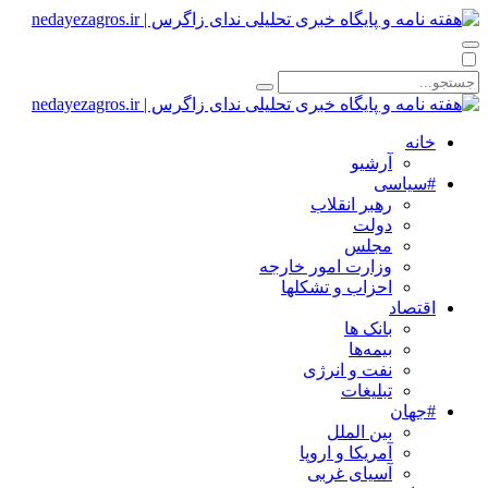
خانه
آرشیو
#سیاسی
رهبر انقلاب
دولت
مجلس
وزارت امور خارجه
احزاب و تشکلها
اقتصاد
بانک ها
بیمه‌ها
نفت و انرژی
تبلیغات
#جهان
بین الملل
آمریکا و اروپا
آسیای غربی