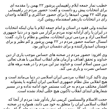
خطیب نماز جمعه ایلام راهپیمایی پرشور ۲۲ بهمن را مقدمه ای
برای انتخابات پیش رو دانست و گفت: حضور مردم در راهپیمایی
یوم الله ۲۲ بهمن، امیدها را برای حضور حداکثری و آگاهانه واجدان
رای در انتخابات یازدهم اسفندماه روشن کرد.
نماینده ولی فقیه در استان و امام جمعه ایلام با بیان اینکه انتخابات
در ایران با رای آزادانه توده مردم برگزار می شود و در دنیا جمهوری
اسلامی آزاد و مردمی ترین انتخابات، مجلس و نظام را دارد، گفت:
امسال حماسه حضور مردم در ۲۲ بهمن پرشور و کم نظیر و برای
دوستان امیدوارکننده و برای دشمنان دردآور بود.
وی افزود: حضور مردم در صحنه های حساس موجب یاری از دین
خداوند و تحقق اهداف و آرمان های انقلاب اسلامی با هدف تعالی
دین مبین اسلام است و خداوند نیز این مردم را در همه برهه های
حساس نصرت و یاری می کند.
وی تاکید کرد: انقلاب مردمی ایران اسلامی در دنیا بی‌مانند است و
هیچ انقلابی مثل نظام جمهوری اسلامی ایران اینگونه با پشتوانه
اقشار مختلف مردم به حرکت مستمر خود ادامه نداده و در مسیر
شعارهای ابتدای انقلاب تاکنون هیچ خللی ایجاد نشده است.
حجت الاسلام والمسلمین کریمی تبار یادآور شد: مردم از آنجا که
انقلاب اسلامی ایران را متعلق به خود می دانند، همواره در صحنه
های حساس پای کار بوده و برای نهضت خود هزینه های گزافی داده