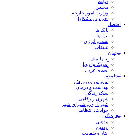
دولت
مجلس
وزارت امور خارجه
احزاب و تشکلها
اقتصاد
بانک ها
بیمه‌ها
نفت و انرژی
تبلیغات
#جهان
بین الملل
آمریکا و اروپا
آسیای غربی
#جامعه
آموزش و پرورش
بهداشت و درمان
سبک زندگی
شهری و رفاهی
شهرداری و شورای شهر
حوادث، انتظامی
#فرهنگی
مذهبی
اربعین
ایثار و شهادت