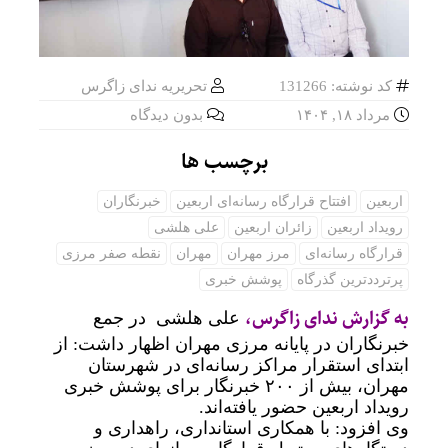
کد نوشته: 131266
تحریریه ندای زاگرس
مرداد ۱۸, ۱۴۰۴
بدون دیدگاه
برچسب ها
اربعین
افتتاح قرارگاه رسانه‌ای اربعین
خبرنگاران
رویداد اربعین
زائران اربعین
علی هلشی
قرارگاه رسانه‌ای
مرز مهران
مهران
نقطه صفر مرزی
پرترددترین گذرگاه
پوشش خبری
به گزارش ندای زاگرس،
علی‌ هلشی در جمع
خبرنگاران در پایانه مرزی مهران اظهار داشت: از
ابتدای استقرار مراکز رسانه‌ای در شهرستان
مهران، بیش از ۲۰۰ خبرنگار برای پوشش خبری
رویداد اربعین حضور یافته‌اند.
وی افزود: با همکاری استانداری، راهداری و