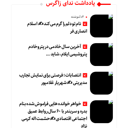
یادداشت ندای زاگرس
#دلنوشته
نام تو دلم را گرم می‌کند ✍️ اسلام
انصاری فر
آخرین سال خادمی در پتروخادم
پتروشیمی ایلام، شاید …
انتصابات؛ فرصتی برای نمایش تجارب
مدیریتی ✍ شهریار غلامپور
خواهر خوانده هایی فراموش شده بنام
بدره و سربندر با ۶۰ سال روابط عمیق
اجتماعی اقتصادی ✍حشمت اله کرمی
نژاد