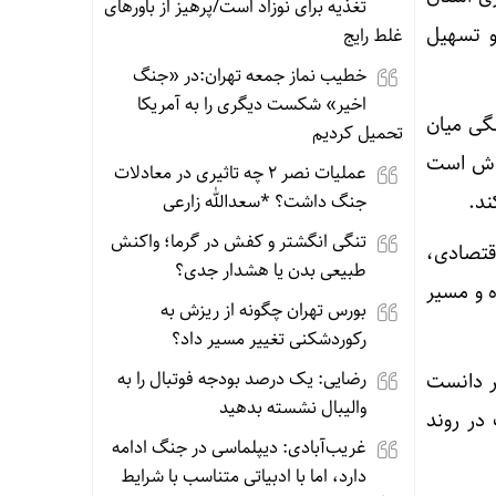
تغذیه برای نوزاد است/پرهیز از باورهای
و تسهیل
غلط رایج
خطیب نماز جمعه تهران:در «جنگ
اخیر» شکست دیگری را به آمریکا
نگی میان
تحمیل کردیم
تلاش است
عملیات نصر ۲ چه تاثیری در معادلات
ند.
جنگ داشت؟ *سعدالله زارعی
تنگی انگشتر و کفش در گرما؛ واکنش
قتصادی،
طبیعی بدن یا هشدار جدی؟
 و مسیر
بورس تهران چگونه از ریزش به
رکوردشکنی تغییر مسیر داد؟
رضایی: یک درصد بودجه فوتبال را به
ر دانست
والیبال نشسته بدهید
در روند
غریب‌آبادی: دیپلماسی در جنگ ادامه
دارد، اما با ادبیاتی متناسب با شرایط