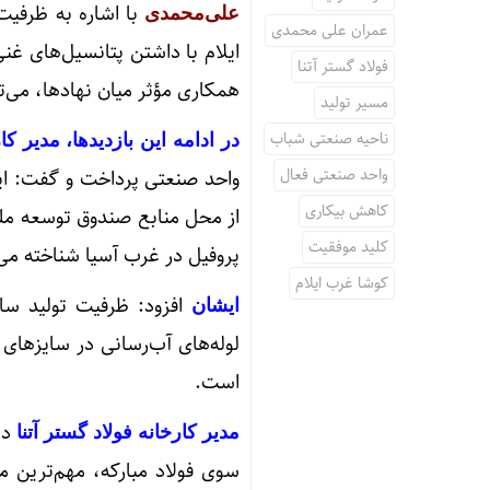
با اشاره به ظرفی
علی‌محمدی
عمران علی محمدی
ایلام با داشتن پتانسیل‌های غ
فولاد گستر آتنا
همکاری مؤثر میان نهادها، می‌
مسیر تولید
ناحیه صنعتی شباب
در ادامه این بازدیدها، مدیر کار
واحد صنعتی فعال
کاهش بیکاری
از محل منابع صندوق توسعه ملی و
کلید موفقیت
پروفیل در غرب آسیا شناخته می
کوشا غرب ایلام
ایشان
است.
در
مدیر کارخانه فولاد گستر آتنا
سوی فولاد مبارکه، مهم‌ترین م