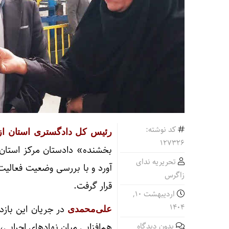
کد نوشته:
رئیس کل دادگستری استان از ک
127326
بخشنده» دادستان مرکز استان 
تحریریه ندای
آورد و با بررسی وضعیت فعالیت
زاگرس
قرار گرفت.
اردیبهشت ۱۰,
۱۴۰۴
در جریان این بازد
علی‌محمدی
بدون دیدگاه
هم‌افزایی میان نهادهای اجرا