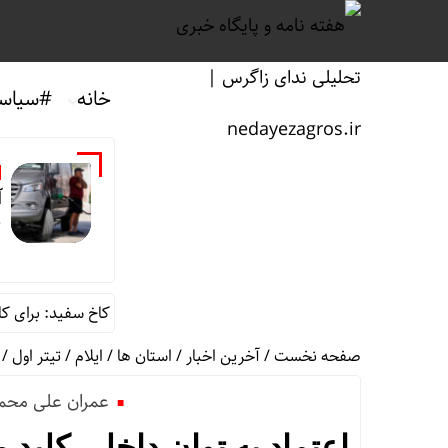
خانه
#سیاس
آ
ق
افزایش بهای بنزین در آمریکا/ کاخ سفید: برای کاهش ق
صفحه نخست
/
آخرین اخبار
/
استان ها
/
ایلام
/
تیتر اول
/
عمران علی محمد
اعتماد به توان داخلی کلی