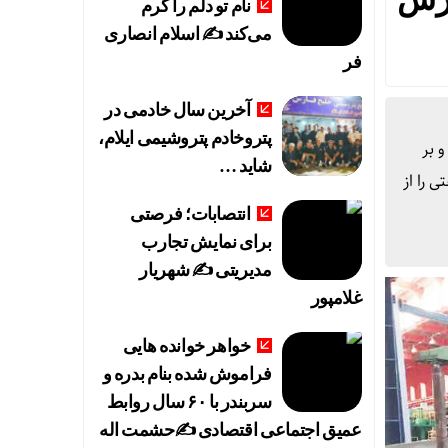
نام تو دلم را گرم
می‌کند ✍️ اسلام انصاری
فر
آخرین سال خادمی در
پتروخادم پتروشیمی ایلام،
 بر
شاید …
 را از
انتصابات؛ فرصتی
برای نمایش تجارب
مدیریتی ✍ شهریار
غلامپور
خواهر خوانده هایی
فراموش شده بنام بدره و
سربندر با ۶۰ سال روابط
عمیق اجتماعی اقتصادی ✍حشمت اله