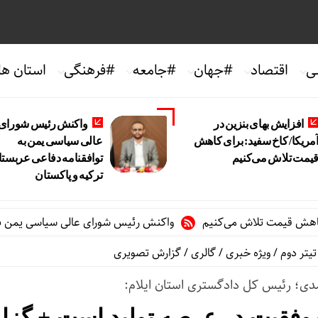
ی
اقتصاد
#جهان
#جامعه
#فرهنگی
استان ها
افزایش بهای بنزین در
واکنش رئیس شورای
مریکا/ کاخ سفید: برای کاهش
عالی سیاسی یمن به
یمت تلاش می‌کنیم
توافقنامه دفاعی عربستا
ترکیه و پاکستان
یمت تلاش می‌کنیم
واکنش رئیس شورای عالی سیاسی یمن به توافقنا
تیتر دوم
/
ویژه خبری
/
گالری
/
گزارش تصویری
ی؛ رئیس کل دادگستری استان ایلام:
د موفقیت در عرصه تولید است + گز