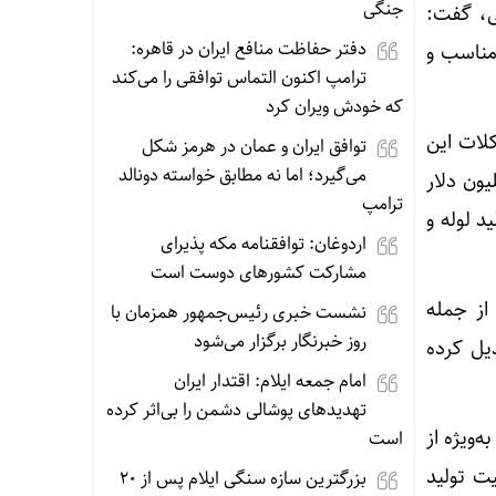
جنگی
ی، گفت:
دفتر حفاظت منافع ایران در قاهره:
مناسب و
ترامپ اکنون التماس توافقی را می‌کند
که خودش ویران کرد
لات این
توافق ایران و عمان در هرمز شکل
می‌گیرد؛ اما نه مطابق خواسته دونالد
این مجموعه با وسعت ۵.۵ هکتار و سرمایه‌گذاری بیش از ۳۳ میلیون دلار
ترامپ
د لوله و
اردوغان: توافقنامه مکه پذیرای
مشارکت کشورهای دوست است
تولیدی از جمله
نشست خبری رئیس‌جمهور همزمان با
روز خبرنگار برگزار می‌شود
ه تبدیل کرده
امام جمعه ایلام: اقتدار ایران
تهدیدهای پوشالی دشمن را بی‌اثر کرده
‌ویژه از
است
ت تولید
بزرگترین سازه سنگی ایلام پس از ۲۰