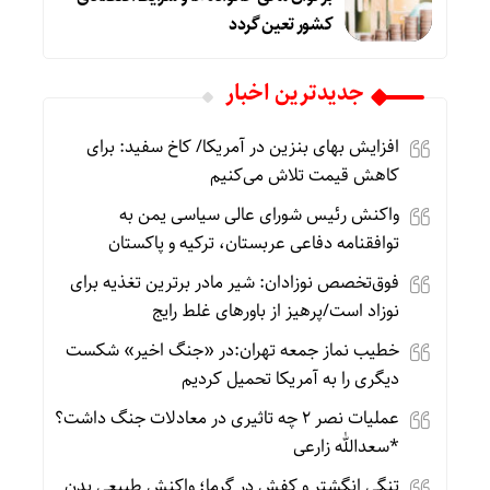
کشور تعین گردد
جديدترين اخبار
افزایش بهای بنزین در آمریکا/ کاخ سفید: برای
کاهش قیمت تلاش می‌کنیم
واکنش رئیس شورای عالی سیاسی یمن به
توافقنامه دفاعی عربستان، ترکیه و پاکستان
فوق‌تخصص نوزادان: شیر مادر برترین تغذیه برای
نوزاد است/پرهیز از باورهای غلط رایج
خطیب نماز جمعه تهران:در «جنگ اخیر» شکست
دیگری را به آمریکا تحمیل کردیم
عملیات نصر ۲ چه تاثیری در معادلات جنگ داشت؟
*سعدالله زارعی
تنگی انگشتر و کفش در گرما؛ واکنش طبیعی بدن