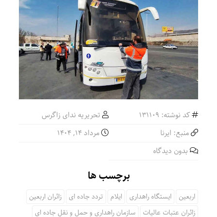
کد نوشته: 131109
تحریریه ندای زاگرس
منبع: ایرنا
مرداد ۱۴, ۱۴۰۴
بدون دیدگاه
برچسب ها
اربعین
ایستگاه راهداری
ایلام
تردد جاده ای
زائران اربعین
زائران عتبات عالیات
سازمان راهداری و حمل و نقل جاده ای