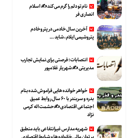
نام تو دلم را گرم می‌کند ✍️ اسلام
انصاری فر
آخرین سال خادمی در پتروخادم
پتروشیمی ایلام، شاید …
انتصابات؛ فرصتی برای نمایش تجارب
مدیریتی ✍ شهریار غلامپور
خواهر خوانده هایی فراموش شده بنام
بدره و سربندر با ۶۰ سال روابط عمیق
اجتماعی اقتصادی ✍حشمت اله کرمی
نژاد
شهریه مدارس غیرانتفاعی باید منطبق
بر توان مالی خانواده ها و شرایط اقتصادی