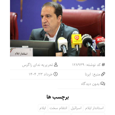
کد نوشته: 128939
تحریریه ندای زاگرس
منبع: ایرنا
خرداد ۲۳, ۱۴۰۴
بدون دیدگاه
برچسب ها
استاندار ایلام
اسرائیل
انتقام سخت
ایلام