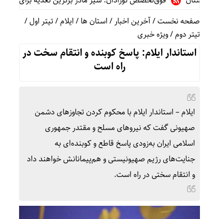
ستان
فوق‌تخصص نوزادان: شیر مادر برترین تغذیه برای نوزاد است/پر
صفحه نخست
/
آخرین اخبار
/
استان ها
/
ایلام
/
تیتر اول
/
تیتر دوم
/
ویژه خبری
استاندار ایلام: پاسخ کوبنده و انتقام سخت در
راه است
ایلام – استاندار ایلام با محکوم کردن تجاوزهای دشمن
صهیونی گفت که نیروهای مسلح و مقتدر جمهوری
اسلامی ایران به‌زودی پاسخ قاطع و کوبنده‌ای به
جنایت‌های رژیم صهیونیستی و هم‌پیمانانش خواهند داد
و انتقام سختی در راه است.