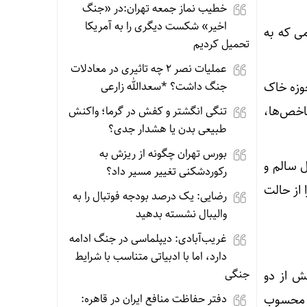
خطیب نماز جمعه تهران:در «جنگ
اخیر» شکست دیگری را به آمریکا
می که به
تحمیل کردیم
عملیات نصر ۲ چه تاثیری در معادلات
جنگ داشت؟ *سعدالله زارعی
وزه خاک
اخص‌ها،
تنگی انگشتر و کفش در گرما؛ واکنش
طبیعی بدن یا هشدار جدی؟
بورس تهران چگونه از ریزش به
 سالم و
رکوردشکنی تغییر مسیر داد؟
 از حالت
رضایی: یک درصد بودجه فوتبال را به
والیبال نشسته بدهید
غریب‌آبادی: دیپلماسی در جنگ ادامه
دارد، اما با ادبیاتی متناسب با شرایط
جنگی
یش از دو
دفتر حفاظت منافع ایران در قاهره:
ادی محسوب