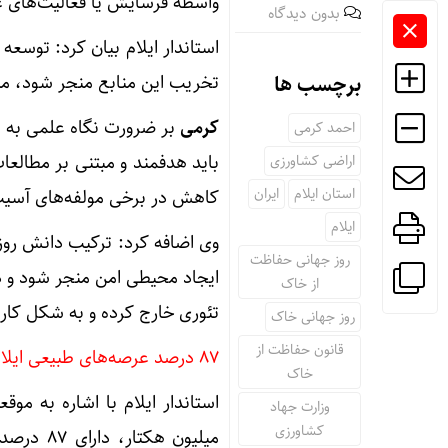
واسطه فرسایش یا فعالیت‌های ع
بدون دیدگاه
استاندار ایلام بیان کرد: توسعه
برچسب ها
تخریب این منابع منجر شود، من
کرمی
بر ضرورت نگاه علمی به م
احمد کرمی
باید هدفمند و مبتنی بر مطالع
اراضی کشاورزی
استان ایلام
ایران
کاهش در برخی مولفه‌های آسیب‌
ایلام
وی اضافه کرد: ترکیب دانش روز
روز جهانی حفاظت
ایجاد محیطی امن منجر شود و در
از خاک
تئوری خارج کرده و به شکل کاربر
روز جهانی خاک
قانون حفاظت از
۸۷ درصد عرصه‌های طبیعی ایلام با چالش فرسایش روبه‌رو است
خاک
استاندار ایلام با اشاره به موق
وزارت جهاد
کشاورزی
میلیون ه