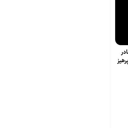
در
رهیز