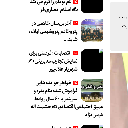
نام تو دلم را گرم می‌کند
✍️ اسلام انصاری فر
خریب
آخرین سال خادمی در
یت
پتروخادم پتروشیمی ایلام،
شاید …
انتصابات؛ فرصتی برای
نمایش تجارب مدیریتی ✍
شهریار غلامپور
خواهر خوانده هایی
فراموش شده بنام بدره و
سربندر با ۶۰ سال روابط
عمیق اجتماعی اقتصادی ✍حشمت اله
کرمی نژاد