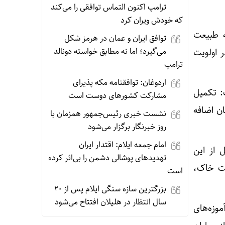
ترامپ اکنون التماس توافقی را می‌کند
که خودش ویران کرد
ه طبیعت
توافق ایران و عمان در هرمز شکل
می‌گیرد؛ اما نه مطابق خواسته دونالد
ر اولویت
ترامپ
اردوغان: توافقنامه مکه پذیرای
: تکمیل
مشارکت کشورهای دوست است
ای آبی استان اضافه
نشست خبری رئیس‌جمهور همزمان با
روز خبرنگار برگزار می‌شود
امام جمعه ایلام: اقتدار ایران
 از این
تهدیدهای پوشالی دشمن را بی‌اثر کرده
یت خاک،
است
بزرگترین سازه سنگی ایلام پس از ۲۰
سال انتظار در هلیلان افتتاح می‌شود
موزه‌های