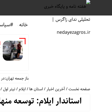
خانه
#سیاس
آ
ک
است/پرهیز از باورهای غلط رایج
خطیب نماز جمعه تهران:در «جنگ اخ
صفحه نخست
/
آخرین اخبار
/
استان ها
/
ایلام
/
تیتر اول
/
استاندار ایلام: توسعه 