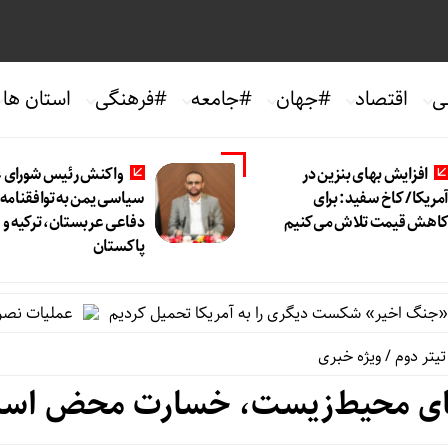
ی
اقتصاد
#جهان
#جامعه
#فرهنگی
استان ها
افزایش بهای بنزین در
واکنش رئیس شورای ع
مریکا/ کاخ سفید: برای
سیاسی یمن به توافقنامه
اهش قیمت تلاش می‌کنیم
دفاعی عربستان، ترکیه و
پاکستان
یر» شکست دیگری را به آمریکا تحمیل کردیم
عملیات نصر ۲ چه تاثیری در معادلات جنگ داشت؟ *سعدالله زارعی
تیتر دوم
/
ویژه خبری
منهای محیط‌زیست، خسارت محض اس