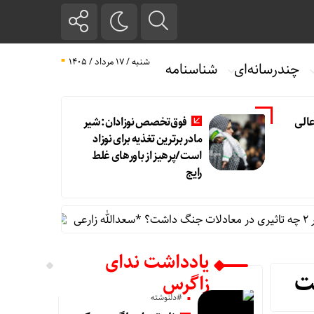
شنبه / ۱۷ مرداد / ۱۴۰۵
چندرسانه‌ای
شناسنامه
الی
فوق‌تخصص نوزادان: شیر
مادر برترین تغذیه برای نوزاد
است/پرهیز از باورهای غلط
رایج
تنگی انگشتر و کفش
یادداشت ندای
ت
زاگرس
#دلنوشته