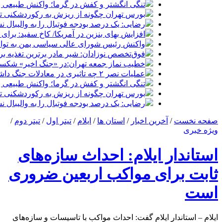
تنگی انگشتر و کفش در گرما؛ واکنش طبیعی ب
بورس تهران چگونه از ریزش به رکوردشکنی تغ
رضایی: یک درصد بودجه فوتبال را به والیبال ن
افزایش بهای بنزین در آمریکا/ کاخ سفید: برا
واکنش رئیس شورای عالی سیاسی یمن به توافق
فوق‌تخصص نوزادان: شیر مادر برترین تغذیه برا
خطیب نماز جمعه تهران:در «جنگ اخیر» شکست 
عملیات نصر ۲ چه تاثیری در معادلات جنگ داشت؟ *سعدالله زارعی
تنگی انگشتر و کفش در گرما؛ واکنش طبیعی ب
بورس تهران چگونه از ریزش به رکوردشکنی تغ
رضایی: یک درصد بودجه فوتبال را به والیبال ن
صفحه نخست
/
آخرین اخبار
/
استان ها
/
ایلام
/
تیتر اول
/
تیتر دوم
/
ویژه خبری
استاندار ایلام: احداث سازه‌های
ثابت برای مواکب اربعین ضروری
است
ایلام – استاندار ایلام گفت: احداث مواکب با تاسیسات و سازه‌های