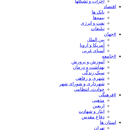
احزاب و تشکلها
اقتصاد
بانک ها
بیمه‌ها
نفت و انرژی
تبلیغات
#جهان
بین الملل
آمریکا و اروپا
آسیای غربی
#جامعه
آموزش و پرورش
بهداشت و درمان
سبک زندگی
شهری و رفاهی
شهرداری و شورای شهر
حوادث، انتظامی
#فرهنگی
مذهبی
اربعین
ایثار و شهادت
دفاع مقدس
استان ها
تهران