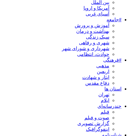
بین الملل
آمریکا و اروپا
آسیای غربی
#جامعه
آموزش و پرورش
بهداشت و درمان
سبک زندگی
شهری و رفاهی
شهرداری و شورای شهر
حوادث، انتظامی
#فرهنگی
مذهبی
اربعین
ایثار و شهادت
دفاع مقدس
استان ها
تهران
ایلام
چندرسانه‌ای
فیلم
صوت و فیلم
گزارش تصویری
اینفوگرافیک
شناسنامه