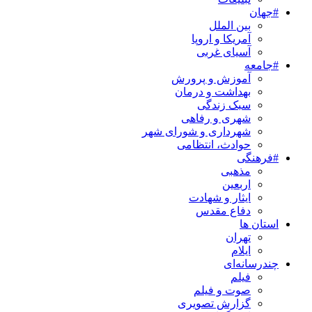
#جهان
بین الملل
آمریکا و اروپا
آسیای غربی
#جامعه
آموزش و پرورش
بهداشت و درمان
سبک زندگی
شهری و رفاهی
شهرداری و شورای شهر
حوادث، انتظامی
#فرهنگی
مذهبی
اربعین
ایثار و شهادت
دفاع مقدس
استان ها
تهران
ایلام
چندرسانه‌ای
فیلم
صوت و فیلم
گزارش تصویری