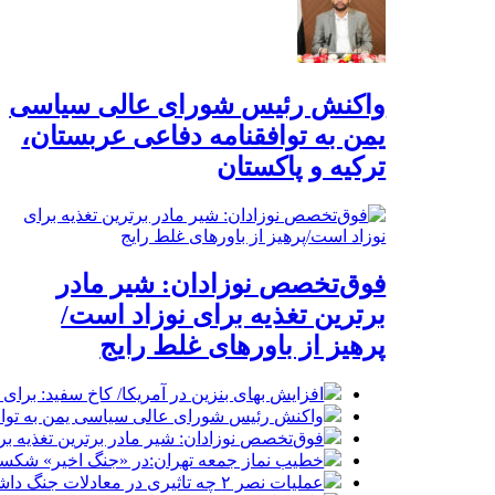
واکنش رئیس شورای عالی سیاسی
یمن به توافقنامه دفاعی عربستان،
ترکیه و پاکستان
فوق‌تخصص نوزادان: شیر مادر
برترین تغذیه برای نوزاد است/
پرهیز از باورهای غلط رایج
افزایش بهای بنزین در آمریکا/ کاخ سفید: برا
واکنش رئیس شورای عالی سیاسی یمن به توافق
فوق‌تخصص نوزادان: شیر مادر برترین تغذیه برا
خطیب نماز جمعه تهران:در «جنگ اخیر» شکست 
عملیات نصر ۲ چه تاثیری در معادلات جنگ داشت؟ *سعدالله زارعی