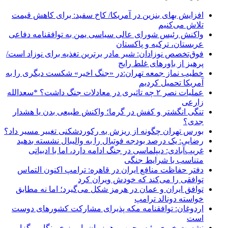
افزایش بهای بنزین در آمریکا/ کاخ سفید: برای کاهش قیمت
تلاش می‌کنیم
واکنش رئیس شورای عالی سیاسی یمن به توافقنامه دفاعی
عربستان، ترکیه و پاکستان
فوق‌تخصص نوزادان: شیر مادر برترین تغذیه برای نوزاد است/
پرهیز از باورهای غلط رایج
خطیب نماز جمعه تهران:در «جنگ اخیر» شکست دیگری را به
آمریکا تحمیل کردیم
عملیات نصر ۲ چه تاثیری در معادلات جنگ داشت؟ *سعدالله
زارعی
تنگی انگشتر و کفش در گرما؛ واکنش طبیعی بدن یا هشدار
جدی؟
بورس تهران چگونه از ریزش به رکوردشکنی تغییر مسیر داد؟
رضایی: یک درصد بودجه فوتبال را به والیبال نشسته بدهید
غریب‌آبادی: دیپلماسی در جنگ ادامه دارد، اما با ادبیاتی
متناسب با شرایط جنگی
دفتر حفاظت منافع ایران در قاهره: ترامپ اکنون التماس
توافقی را می‌کند که خودش ویران کرد
توافق ایران و عمان در هرمز شکل می‌گیرد؛ اما نه مطابق
خواسته دونالد ترامپ
اردوغان: توافقنامه مکه پذیرای مشارکت کشورهای دوست
است
نشست خبری رئیس‌جمهور همزمان با روز خبرنگار برگزار