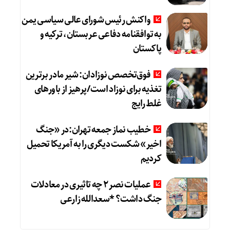
واکنش رئیس شورای عالی سیاسی یمن
به توافقنامه دفاعی عربستان، ترکیه و
پاکستان
فوق‌تخصص نوزادان: شیر مادر برترین
تغذیه برای نوزاد است/پرهیز از باورهای
غلط رایج
خطیب نماز جمعه تهران:در «جنگ
اخیر» شکست دیگری را به آمریکا تحمیل
کردیم
عملیات نصر ۲ چه تاثیری در معادلات
جنگ داشت؟ *سعدالله زارعی