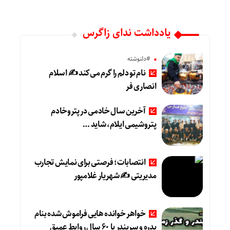
یادداشت ندای زاگرس
#دلنوشته
نام تو دلم را گرم می‌کند ✍️ اسلام
انصاری فر
آخرین سال خادمی در پتروخادم
پتروشیمی ایلام، شاید …
انتصابات؛ فرصتی برای نمایش تجارب
مدیریتی ✍ شهریار غلامپور
خواهر خوانده هایی فراموش شده بنام
بدره و سربندر با ۶۰ سال روابط عمیق