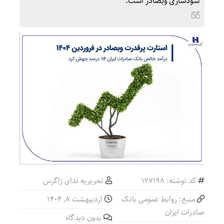
سودسازی وبصادر است.
کد نوشته: 127198
تحریریه ندای زاگرس
منبع: روابط عمومی بانک
اردیبهشت ۸, ۱۴۰۴
صادرات ایران
بدون دیدگاه