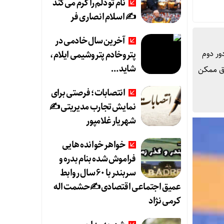
نام تو دلم را گرم می‌کند
✍️ اسلام انصاری فر
آخرین سال خادمی در
ور دوم
پتروخادم پتروشیمی ایلام،
شاید …
فاق ممکن
انتصابات؛ فرصتی برای
نمایش تجارب مدیریتی ✍
شهریار غلامپور
خواهر خوانده هایی
فراموش شده بنام بدره و
سربندر با ۶۰ سال روابط
عمیق اجتماعی اقتصادی ✍حشمت اله
کرمی نژاد