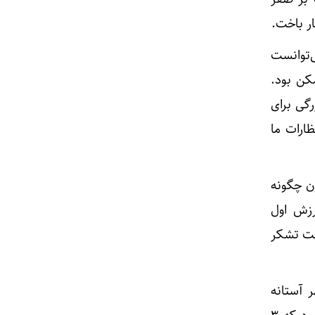
‌توانست
کن بود.
گی برای
شتیم اما انتظارات ما
ون چگونه
رزش اول
شت تشکر
۲ شهریور ماه در شهر آستانه