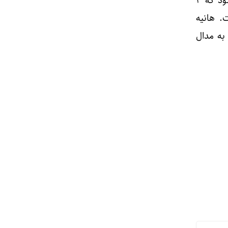
قزاقستان برگزار شد که تیم ملی کشتی آلیش زنان ایران با ۶ آلیش کار راهی این مسابقات شود که ۳
، دست یافت. هانیه
و رقیه محمودآبادی در وزن ۶۵ کیلوگرم به مدال