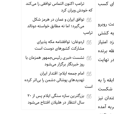
رای کسب
ترامپ اکنون التماس توافقی را می‌کند
که خودش ویران کرد
توافق ایران و عمان در هرمز شکل
ت روبرو
می‌گیرد؛ اما نه مطابق خواسته دونالد
ترامپ
ر دوم با اقتدار حریف گرسجتانی را شکست داد اما در دور سوم با یک خطا ۸ بر ۸ به کشتی
 امتیاز
اردوغان: توافقنامه مکه پذیرای
مشارکت کشورهای دوست است
ظه برنده
نشست خبری رئیس‌جمهور همزمان با
هم در نهایت
روز خبرنگار برگزار می‌شود
امام جمعه ایلام: اقتدار ایران
قه را به
تهدیدهای پوشالی دشمن را بی‌اثر کرده
است
با شکست
بزرگترین سازه سنگی ایلام پس از ۲۰
دان نیز
سال انتظار در هلیلان افتتاح می‌شود
رای کسب تجربه آمده