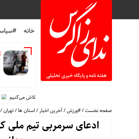
خانه
#سیاس
آ
ک
ین در آمریکا/ کاخ سفید: برای کاهش قیمت تلاش می‌کنیم
واکنش ر
صفحه نخست
/
#ورزش
/
آخرین اخبار
/
استان ها
/
تهران
/
ادعای سرمربی تیم ملی کش