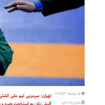
کد نوشته: 116256
تهران- سرمربی تیم ملی کشتی
تحریریه ندای
آلیش زنان به استراحت خورد و دو