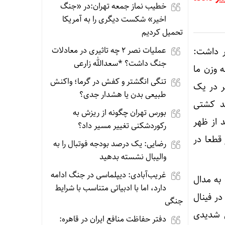
خطیب نماز جمعه تهران:در «جنگ
اخیر» شکست دیگری را به آمریکا
تحمیل کردیم
عملیات نصر ۲ چه تاثیری در معادلات
ر داشت:
جنگ داشت؟ *سعدالله زارعی
عزام داشتیم که سه وزن ما
تنگی انگشتر و کفش در گرما؛ واکنش
 و اگر در یک
طبیعی بدن یا هشدار جدی؟
ید کشتی
بورس تهران چگونه از ریزش به
 از ظهر
رکوردشکنی تغییر مسیر داد؟
قطعا در
رضایی: یک درصد بودجه فوتبال را به
والیبال نشسته بدهید
غریب‌آبادی: دیپلماسی در جنگ ادامه
 به مدال
دارد، اما با ادبیاتی متناسب با شرایط
ر فینال
جنگی
ی شدیدی
دفتر حفاظت منافع ایران در قاهره: