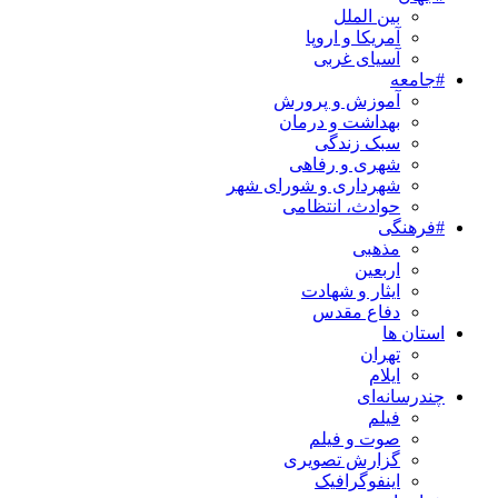
بین الملل
آمریکا و اروپا
آسیای غربی
#جامعه
آموزش و پرورش
بهداشت و درمان
سبک زندگی
شهری و رفاهی
شهرداری و شورای شهر
حوادث، انتظامی
#فرهنگی
مذهبی
اربعین
ایثار و شهادت
دفاع مقدس
استان ها
تهران
ایلام
چندرسانه‌ای
فیلم
صوت و فیلم
گزارش تصویری
اینفوگرافیک