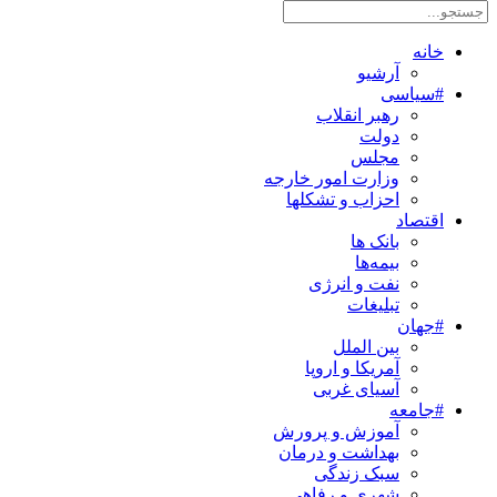
خانه
آرشیو
#سیاسی
رهبر انقلاب
دولت
مجلس
وزارت امور خارجه
احزاب و تشکلها
اقتصاد
بانک ها
بیمه‌ها
نفت و انرژی
تبلیغات
#جهان
بین الملل
آمریکا و اروپا
آسیای غربی
#جامعه
آموزش و پرورش
بهداشت و درمان
سبک زندگی
شهری و رفاهی