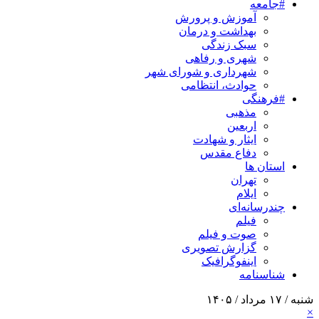
#جامعه
آموزش و پرورش
بهداشت و درمان
سبک زندگی
شهری و رفاهی
شهرداری و شورای شهر
حوادث، انتظامی
#فرهنگی
مذهبی
اربعین
ایثار و شهادت
دفاع مقدس
استان ها
تهران
ایلام
چندرسانه‌ای
فیلم
صوت و فیلم
گزارش تصویری
اینفوگرافیک
شناسنامه
شنبه / ۱۷ مرداد / ۱۴۰۵
×