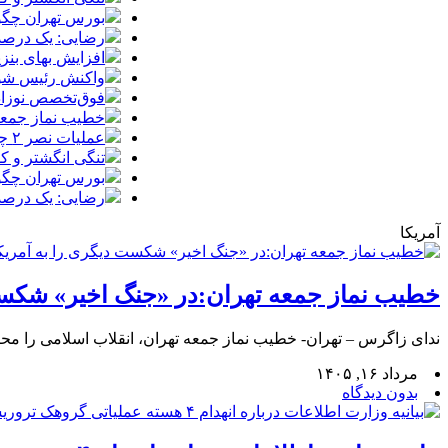
بورس تهران چگون
رضایی: یک درصد ب
افزایش بهای بنز
واکنش رئیس شورا
فوق‌تخصص نوزادان
خطیب نماز جمعه 
عملیات نصر ۲ چه تاثیری در معادلات جنگ داشت؟ *سعدالله زارعی
تنگی انگشتر و ک
بورس تهران چگون
رضایی: یک درصد ب
آمریکا
خطیب نماز جمعه تهران:در «جنگ اخیر» شکست 
ندای زاگرس – تهران- خطیب نماز جمعه تهران، انقلاب اسلامی را محص
مرداد ۱۶, ۱۴۰۵
بدون دیدگاه