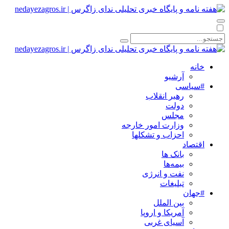
خانه
آرشیو
#سیاسی
رهبر انقلاب
دولت
مجلس
وزارت امور خارجه
احزاب و تشکلها
اقتصاد
بانک ها
بیمه‌ها
نفت و انرژی
تبلیغات
#جهان
بین الملل
آمریکا و اروپا
آسیای غربی