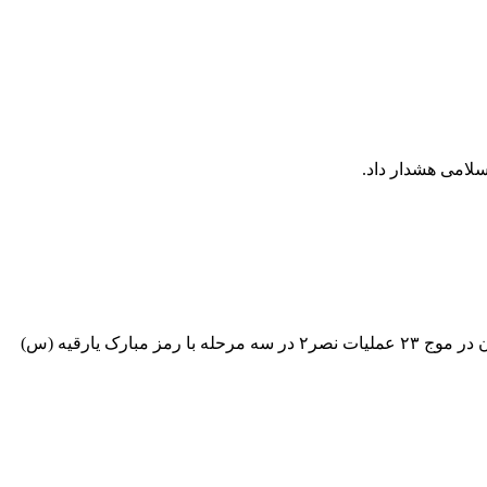
سلامی هشدار داد.
ندای زاگرس – تهران- سپاه پاسداران انقلاب اسلامی در اطلاعیه‌ای از وارد کردن ضربات سنگین دریادلان نیروی دریایی سپاه با حمله همزمان در موج ۲۳ عملیات نصر۲ در سه مرحله با رمز مبارک یارقیه (س)