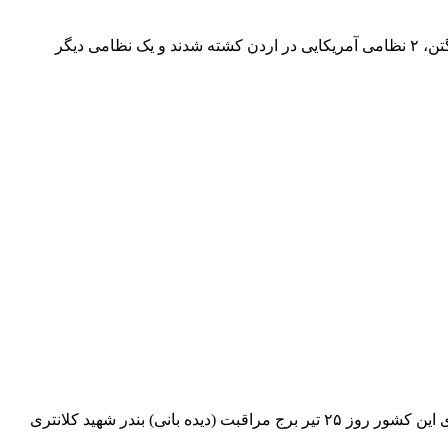
ندای زاگرس – نیویورک – فرماندهی ارتش تروریستی آمریکا در منطقه(سنتکام) اعلام کرد که در پی پاسخ ایران به حملات تجاوزکارانه واشنگتن، ۲ نظامی آمریکایی در اردن کشته شدند و یک نظامی دیگر
ندای زاگرس – نیویورک – ستاد فرماندهی مرکزی ارتش آمریکا(سنتکام)، با انتشار ویدئویی در شبکه اجتماعی ایکس اعتراف کرد کرد نیروهای این کشور روز ۲۵ تیر برج مراقبت (دیده بانی) بندر شهید کلانتری