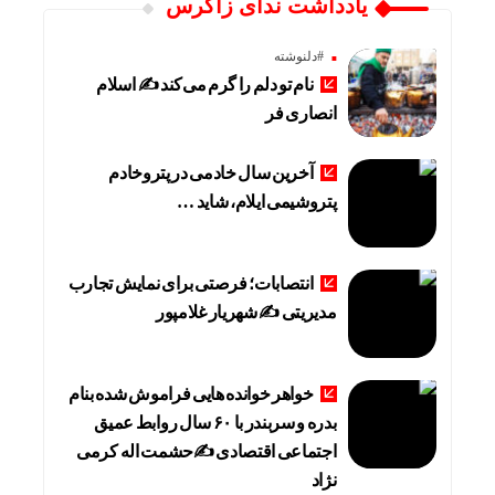
یادداشت ندای زاگرس
#دلنوشته
نام تو دلم را گرم می‌کند ✍️ اسلام
انصاری فر
آخرین سال خادمی در پتروخادم
پتروشیمی ایلام، شاید …
انتصابات؛ فرصتی برای نمایش تجارب
مدیریتی ✍ شهریار غلامپور
خواهر خوانده هایی فراموش شده بنام
بدره و سربندر با ۶۰ سال روابط عمیق
اجتماعی اقتصادی ✍حشمت اله کرمی
نژاد