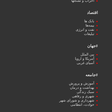
احزاب و تشکلها
اقتصاد
بانک ها
بیمه‌ها
نفت و انرژی
تبلیغات
#جهان
بین الملل
آمریکا و اروپا
آسیای غربی
#جامعه
آموزش و پرورش
بهداشت و درمان
سبک زندگی
شهری و رفاهی
شهرداری و شورای شهر
حوادث، انتظامی