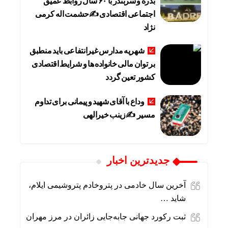
بدره و سربندر با ۶۰ سال روابط عمیق
اجتماعی اقتصادی ✍حشمت اله کرمی
نژاد
شهریه مدارس غیرانتفاعی باید منطبق
بر توان مالی خانواده ها و شرایط اقتصادی
کشور تعین گردد
وداع با آقای شهید و پیمانی برای تداوم
مسیر ✍زینب خیرالهی
جديدترين اخبار
آخرین سال خادمی در پتروخادم پتروشیمی ایلام،
شاید …
ثبت رکورد جهانی جابه‌جایی زائران در مرز مهران