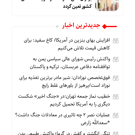
کشور تعین گردد
جديدترين اخبار
افزایش بهای بنزین در آمریکا/ کاخ سفید: برای
کاهش قیمت تلاش می‌کنیم
واکنش رئیس شورای عالی سیاسی یمن به
توافقنامه دفاعی عربستان، ترکیه و پاکستان
فوق‌تخصص نوزادان: شیر مادر برترین تغذیه برای
نوزاد است/پرهیز از باورهای غلط رایج
خطیب نماز جمعه تهران:در «جنگ اخیر» شکست
دیگری را به آمریکا تحمیل کردیم
عملیات نصر ۲ چه تاثیری در معادلات جنگ داشت؟
*سعدالله زارعی
تنگی انگشتر و کفش در گرما؛ واکنش طبیعی بدن