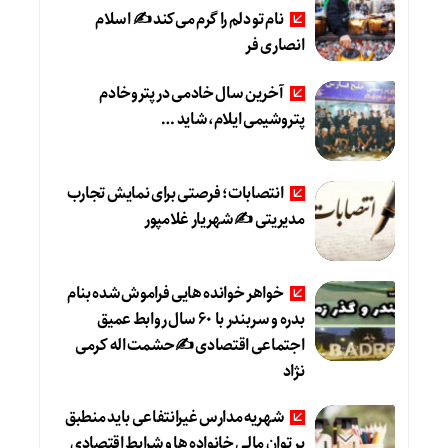
نام تو دلم را گرم می‌کند ✍️ اسلام
انصاری فر
آخرین سال خادمی در پتروخادم
پتروشیمی ایلام، شاید …
انتصابات؛ فرصتی برای نمایش تجارب
مدیریتی ✍ شهریار غلامپور
خواهر خوانده هایی فراموش شده بنام
بدره و سربندر با ۶۰ سال روابط عمیق
اجتماعی اقتصادی ✍حشمت اله کرمی
نژاد
شهریه مدارس غیرانتفاعی باید منطبق
بر توان مالی خانواده ها و شرایط اقتصادی