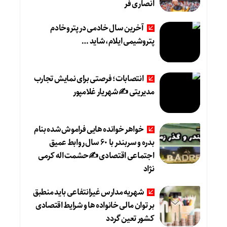
انصاری فر
آخرین سال خادمی در پتروخادم
پتروشیمی ایلام، شاید …
انتصابات؛ فرصتی برای نمایش تجارب
مدیریتی ✍ شهریار غلامپور
خواهر خوانده هایی فراموش شده بنام
بدره و سربندر با ۶۰ سال روابط عمیق
اجتماعی اقتصادی ✍حشمت اله کرمی
نژاد
شهریه مدارس غیرانتفاعی باید منطبق
بر توان مالی خانواده ها و شرایط اقتصادی
کشور تعین گردد