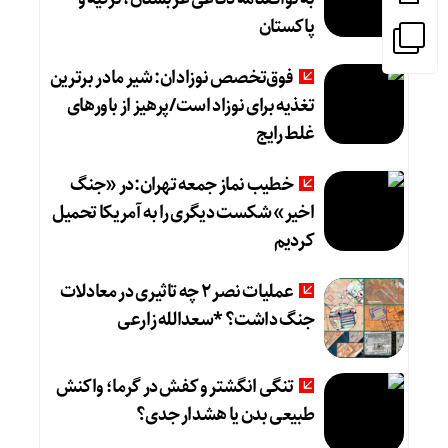
پاکستان
فوق‌تخصص نوزادان: شیر مادر برترین
تغذیه برای نوزاد است/پرهیز از باورهای
غلط رایج
خطیب نماز جمعه تهران:در «جنگ
اخیر» شکست دیگری را به آمریکا تحمیل
کردیم
عملیات نصر ۲ چه تاثیری در معادلات
جنگ داشت؟ *سعدالله زارعی
تنگی انگشتر و کفش در گرما؛ واکنش
طبیعی بدن یا هشدار جدی؟