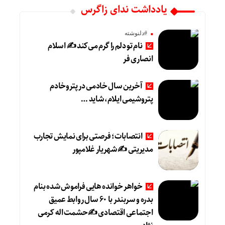
یادداشت ندای زاگرس
#دلنوشته
نام تو دلم را گرم می‌کند ✍️ اسلام
انصاری فر
آخرین سال خادمی در پتروخادم
پتروشیمی ایلام، شاید …
انتصابات؛ فرصتی برای نمایش تجارب
مدیریتی ✍ شهریار غلامپور
خواهر خوانده هایی فراموش شده بنام
بدره و سربندر با ۶۰ سال روابط عمیق
اجتماعی اقتصادی ✍حشمت اله کرمی