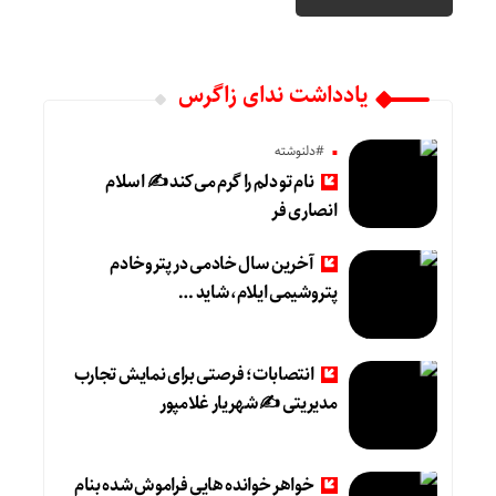
یادداشت ندای زاگرس
#دلنوشته
نام تو دلم را گرم می‌کند ✍️ اسلام
انصاری فر
آخرین سال خادمی در پتروخادم
پتروشیمی ایلام، شاید …
انتصابات؛ فرصتی برای نمایش تجارب
مدیریتی ✍ شهریار غلامپور
خواهر خوانده هایی فراموش شده بنام