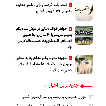
انتصابات؛ فرصتی برای نمایش تجارب
مدیریتی ✍ شهریار غلامپور
خواهر خوانده هایی فراموش شده بنام
بدره و سربندر با ۶۰ سال روابط عمیق
اجتماعی اقتصادی ✍حشمت اله کرمی
نژاد
شهریه مدارس غیرانتفاعی باید منطبق
بر توان مالی خانواده ها و شرایط اقتصادی
کشور تعین گردد
جديدترين اخبار
مهران همچنان پرترددترین مرز اربعینی کشور
تغییر مثبت در عملکرد مالی بانک صادرات ایران/