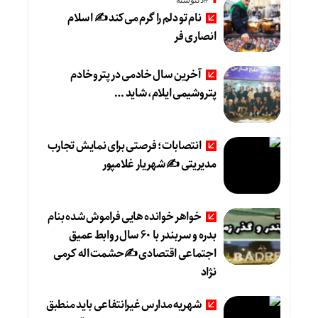
#دلنوشته
نام تو دلم را گرم می‌کند ✍️ اسلام
انصاری فر
آخرین سال خادمی در پتروخادم
پتروشیمی ایلام، شاید …
انتصابات؛ فرصتی برای نمایش تجارب
مدیریتی ✍ شهریار غلامپور
خواهر خوانده هایی فراموش شده بنام
بدره و سربندر با ۶۰ سال روابط عمیق
اجتماعی اقتصادی ✍حشمت اله کرمی
نژاد
شهریه مدارس غیرانتفاعی باید منطبق