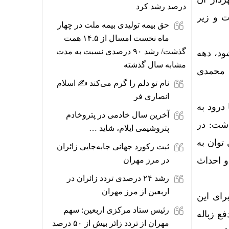
درصد رشد کرد
ت و زیر
حق بیمه تولیدی بیمه ملت در چهار
ماه نخست امسال از ۱۴.۵ همت
گذشت/ رشد ۹۰ درصدی نسبت به مدت
ود، دهه
مشابه سال گذشته
س محمدی
نام تو دلم را گرم می‌کند ✍️ اسلام
انصاری فر
درود به
آخرین سال خادمی در پتروخادم
اشت: در
پتروشیمی ایلام، شاید …
 توان به
ثبت رکورد جهانی جابه‌جایی زائران
ن ۱ میلیاردو ۱۰۰ میلیون ریال و احداث
در مرز مهران
رشد ۲۴ درصدی تردد زائران در
اربعین از مرز مهران
رای این
رئیس ستاد مرکزی اربعین: سهم
دفع زباله
مهران از تردد زائر بیش از ۵۰ درصد