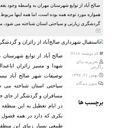
حق بیمه تولیدی بیمه م
صالح آباد از توابع شهرستان مهران به واسطه وجود بقعه 
همواره مورد توجه همه بوده است، اما همه اینها مربو
نام تو دلم 
گردشگری زیارتی و سیاحتی استان شناخته می شود، من
آخرین سال 
ثبت رکورد ج
کد نوشته: 9314
صالح آباد از توابع شهرستان 
تحریریه ندای
شهدا و مسیر زائران اباعبدا
زاگرس
بهمن ۲۱, ۱۳۹۷
توصیفات شهر صالح آباد نی
بدون دیدگاه
سیاحتی استان شناخته می ش
مسافران و گردشگر از جای جا
برچسب ها
در ایام تعطیل به این منطقه 
بکری که دارد در همه فصول ب
طبیعی بسیار زیبای این منطق