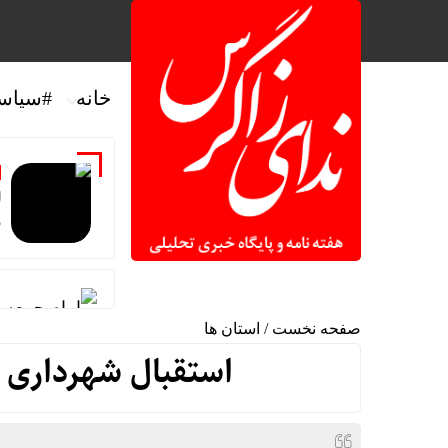
خانه
#سیاس
ا
د
امام جمعه ا
صفحه نخست
/
استان ها
بزرگترین سازه سنگی ایل
استقبال شهرداری صا
مهران همچن
تغییر مثبت در