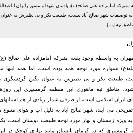
لت در چهار ماه نخست امسال از ۱۴.۵ همت گذشت/ رشد ۹۰ درصدی نسبت به مدت مشابه سال گذشته
متبرکه امامزاده علی صالح (ع)، یادمان شهدا و مسیر زائران اباعبدالل
ط به توصیفات شهر صالح آباد نیست، طبیعت بکر و بی نظیرش به عنوان 
را گرم می‌کند ✍️ اسلام انصاری فر
اطق تپه […]
خادمی در پتروخادم پتروشیمی ایلام، شاید …
هانی جابه‌جایی زائران در مرز مهران
مهران به واسطه وجود بقعه متبرکه امامزاده علی صالح (ع)،
لله(ع) همواره مورد توجه همه بوده است، اما همه اینها م
ست، طبیعت بکر و بی نظیرش به عنوان نگین گردشگری زی
ود، مناطق تپه ماهوری این منطقه گرمسیری این روزها 
ی ایران اسلامی است، از طرفی شمار زیادی از هم استانهای
تفریحی می آیند، شهر صالح آباد به دلیل آب و هوای متنوع 
ه ویژه زمستان و بهار مورد توجه طبیعت دوستان است، یکی 
ه گرمسیری که در گرمای تابستان مانند بهاری کوچک در ای