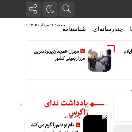
جمعه / ۱۶ مرداد / ۱۴۰۵
چندرسانه‌ای
شناسنامه
یلام
مهران همچنان پرترددترین
مرز اربعینی کشور
ت
یادداشت ندای
زاگرس
#دلنوشته
نام تو دلم را گرم می‌کند