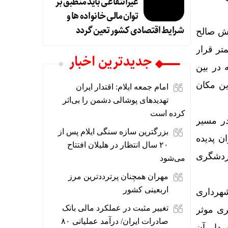
غیرانتفاعی باید منطبق بر
توان مالی خانواده ها و
شرایط اقتصادی کشور تعین گردد
خش صالح
متر قرار
جديدترين اخبار
 در بین
ین مکان
امام جمعه ایلام: اقتدار ایران
تهدیدهای پوشالی دشمن را بی‌اثر
کرده است
در مسیر
بزرگترین سازه سنگی ایلام پس از
ن پدیده
۲۰ سال انتظار در هلیلان افتتاح
گردشگری
می‌شود
مهران همچنان پرترددترین مرز
اربعینی کشور
هرداری
تغییر مثبت در عملکرد مالی بانک
ری موثر
صادرات ایران/ درآمد عملیاتی ۸۰
دار آن