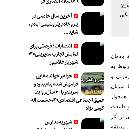
✍️ اسلام انصاری فر
ه(ع)
آخرین سال خادمی در
نگین
پتروخادم پتروشیمی ایلام،
شاید …
انتصابات؛ فرصتی برای
نمایش تجارب مدیریتی ✍
 یادمان
شهریار غلامپور
ربوط به
خواهر خوانده هایی
ارتی و
فراموش شده بنام بدره و
میزبان
سربندر با ۶۰ سال روابط
 همجوار
عمیق اجتماعی اقتصادی ✍حشمت اله
و طبیعت
کرمی نژاد
از آثار
شهریه مدارس
ن منطقه