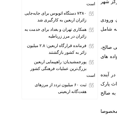
رک ۷ هزار متری در مرکز شهر
است
۷۳۸۰ دستگاه اتوبوس برای جابه‌جایی
ن ورودی
زائران اربعین به‌ کارگیری شد
قه شامل
همکاری تهران و بغداد برای خدمت به
زائران در مرز زرباطیه
فرمانده قرارگاه اربعین: ۲.۸ میلیون
ازاده علی صالح،
زائر به کشور بازگشتند
اده های
پورجمشیدیان: راهپیمایی اربعین
بزرگ‌ترین عملیات فرهنگی کشور
ر آینده
است
اث پارک
ثبت ۶۰ میلیون تردد از مرزهای
هفت‌گانه اربعینی
به صالح
د مخصوصا