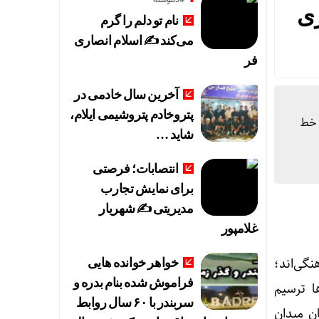
ری
نام تو دلم را گرم
می‌کند ✍️ اسلام انصاری
فر
آخرین سال خادمی در
پتروخادم پتروشیمی ایلام،
 خط
شاید …
انتصابات؛ فرصتی
برای نمایش تجارب
مدیریتی ✍ شهریار
غلامپور
گی‌اند؛
خواهر خوانده هایی
فراموش شده بنام بدره و
ا ترسیم
سربندر با ۶۰ سال روابط
 میدان‌