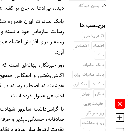
بدون دیدگاه
دیده، بی‌ادعا اما جان‌ بر کف، ه
بانک صادرات ایران همواره شفا
برچسب ها
رسالت سازمانی خود دانسته و ک
آگاهی‌بخشی
زمینه را برای افزایش اعتماد ع
اقتصاد
اقتصادی
آورد.
بانک
روز خبرنگار، بهانه‌ای است که
بانک صادرات
بانک صادرات ایران
آگاهی‌بخشی و انعکاس صحیح عم
بانک ها
بانکداری
هوشمندانه اصحاب رسانه در کنا
بانکی
تهران
اجتماعی هموار کرده است.
حقیقت‌جویی
با گرامی‌داشت سالروز شهادت
روز خبرنگار
صادقانه، خستگی‌ناپذیر و حرفه‌
روز پاسداشت
تقویت ارتباط میان مردم و نظام