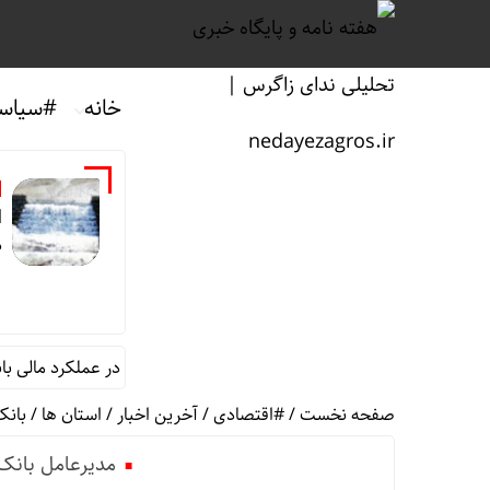
خانه
#سیاس
ه
رترددترین مرز اربعینی کشور
تغییر مثبت در عملکرد مالی بانک صادرات ایران/
صفحه نخست
/
#اقتصادی
/
آخرین اخبار
/
استان ها
/
بانک
مدیرعامل بانک 