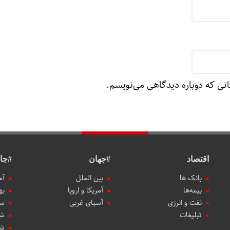
انی که دوباره دیدگاهی می‌نویسم.
اقتصاد
#جهان
#جا
بانک ها
بین الملل
آم
بیمه‌ها
آمریکا و اروپا
به
نفت و انرژی
آسیای غربی
سب
تبلیغات
شه
شه