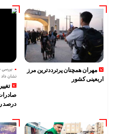
مهران همچنان پرترددترین مرز
نشان داد
اربعینی کشور
تغییر
درصد ر