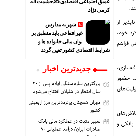
عمیق اجتماعی اقتصادی ✍حشمت اله
ند.
کرمی نژاد
پذیر از
شهریه مدارس
رد خود،
غیرانتفاعی باید منطبق بر
توان مالی خانواده ها و
عی فراهم
شرایط اقتصادی کشور تعین گردد
ف‌سازی،
جديدترين اخبار
د. حضور
بزرگترین سازه سنگی ایلام پس از ۲۰
لیت‌های
سال انتظار در هلیلان افتتاح می‌شود
مهران همچنان پرترددترین مرز اربعینی
کشور
لاش‌های
تغییر مثبت در عملکرد مالی بانک
 بانکی و
صادرات ایران/ درآمد عملیاتی ۸۰