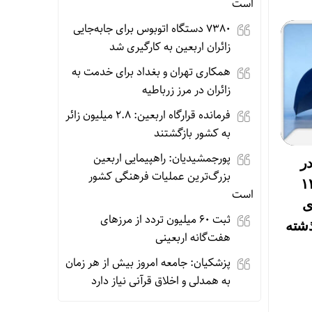
است
۷۳۸۰ دستگاه اتوبوس برای جابه‌جایی
زائران اربعین به‌ کارگیری شد
همکاری تهران و بغداد برای خدمت به
زائران در مرز زرباطیه
فرمانده قرارگاه اربعین: ۲.۸ میلیون زائر
به کشور بازگشتند
پورجمشیدیان: راهپیمایی اربعین
در
بزرگ‌ترین عملیات فرهنگی کشور
سال از ۱۴.۵
است
رصدی
ثبت ۶۰ میلیون تردد از مرزهای
شته
هفت‌گانه اربعینی
پزشکیان: جامعه امروز بیش از هر زمان
به همدلی و اخلاق قرآنی نیاز دارد