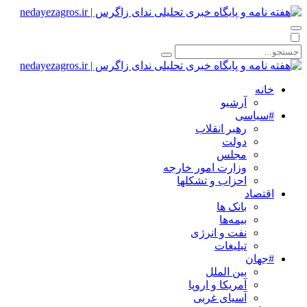
خانه
آرشیو
#سیاسی
رهبر انقلاب
دولت
مجلس
وزارت امور خارجه
احزاب و تشکلها
اقتصاد
بانک ها
بیمه‌ها
نفت و انرژی
تبلیغات
#جهان
بین الملل
آمریکا و اروپا
آسیای غربی