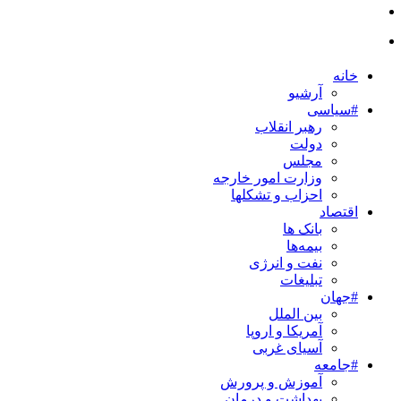
خانه
آرشیو
#سیاسی
رهبر انقلاب
دولت
مجلس
وزارت امور خارجه
احزاب و تشکلها
اقتصاد
بانک ها
بیمه‌ها
نفت و انرژی
تبلیغات
#جهان
بین الملل
آمریکا و اروپا
آسیای غربی
#جامعه
آموزش و پرورش
بهداشت و درمان