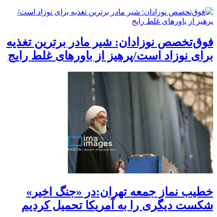
فوق‌تخصص نوزادان: شیر مادر برترین تغذیه
برای نوزاد است/پرهیز از باورهای غلط رایج
خطیب نماز جمعه تهران:در «جنگ اخیر»
شکست دیگری را به آمریکا تحمیل کردیم