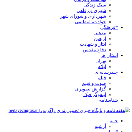
سبک زندگی
شهری و رفاهی
شهرداری و شورای شهر
حوادث، انتظامی
#فرهنگی
مذهبی
اربعین
ایثار و شهادت
دفاع مقدس
استان ها
تهران
ایلام
چندرسانه‌ای
فیلم
صوت و فیلم
گزارش تصویری
اینفوگرافیک
شناسنامه
خانه
آرشیو
#سیاسی