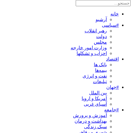
خانه
آرشیو
#سیاسی
رهبر انقلاب
دولت
مجلس
وزارت امور خارجه
احزاب و تشکلها
اقتصاد
بانک ها
بیمه‌ها
نفت و انرژی
تبلیغات
#جهان
بین الملل
آمریکا و اروپا
آسیای غربی
#جامعه
آموزش و پرورش
بهداشت و درمان
سبک زندگی
شهری و رفاهی