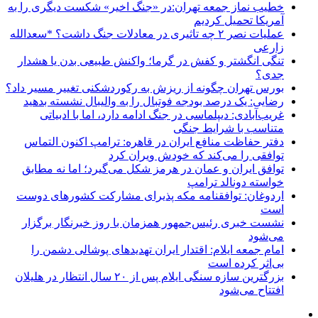
خطیب نماز جمعه تهران:در «جنگ اخیر» شکست دیگری را به
آمریکا تحمیل کردیم
عملیات نصر ۲ چه تاثیری در معادلات جنگ داشت؟ *سعدالله
زارعی
تنگی انگشتر و کفش در گرما؛ واکنش طبیعی بدن یا هشدار
جدی؟
بورس تهران چگونه از ریزش به رکوردشکنی تغییر مسیر داد؟
رضایی: یک درصد بودجه فوتبال را به والیبال نشسته بدهید
غریب‌آبادی: دیپلماسی در جنگ ادامه دارد، اما با ادبیاتی
متناسب با شرایط جنگی
دفتر حفاظت منافع ایران در قاهره: ترامپ اکنون التماس
توافقی را می‌کند که خودش ویران کرد
توافق ایران و عمان در هرمز شکل می‌گیرد؛ اما نه مطابق
خواسته دونالد ترامپ
اردوغان: توافقنامه مکه پذیرای مشارکت کشورهای دوست
است
نشست خبری رئیس‌جمهور همزمان با روز خبرنگار برگزار
می‌شود
امام جمعه ایلام: اقتدار ایران تهدیدهای پوشالی دشمن را
بی‌اثر کرده است
بزرگترین سازه سنگی ایلام پس از ۲۰ سال انتظار در هلیلان
افتتاح می‌شود