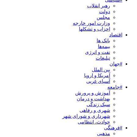
رهبر انقلاب
دولت
مجلس
وزارت امور خارجه
احزاب و تشکلها
اقتصاد
بانک ها
بیمه‌ها
نفت و انرژی
تبلیغات
#جهان
بین الملل
آمریکا و اروپا
آسیای غربی
#جامعه
آموزش و پرورش
بهداشت و درمان
سبک زندگی
شهری و رفاهی
شهرداری و شورای شهر
حوادث، انتظامی
#فرهنگی
مذهبی