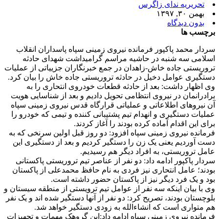
تحریریه ندای زاگرس
بهمن ۳۰, ۱۳۹۷
بدون دیدگاه
برچسب ها
سردار محمد پاکپور فرمانده نیروی زمینی سپاه پاسداران انقلاب
اسلامی سه شنبه در حاشیه مراسم گرامیداشت شهدای حادثه
تروریستی جاده خاش-زاهدان در جمع خبرنگاران جزییاتی از عملیات
دستگیری عوامل دخیل در حادثه تروریستی جاده خاش را بیان کرد.
وی اظهار داشت: بعد از حادثه قطعات خودروی انتحاری را به
برادرانمان در نیروی انتظامی تحویل دادیم و بعد از شناسایی هویت
آن نیروهای اطلاعاتی و عملیاتی قرارگاه قدس نیروی زمینی سپاه
عملیات دستگیری و انهدام تیم پشتیبانی کننده و تیمی که خودرو را
برای این اقدام آماده کرده بودند را آغاز کردند.
فرمانده نیروی زمینی سپاه افزود: دو روز قبل اولین سرنخی که به
دست آوردیم یعنی یک زن را دستگیر کردیم و بعد از دستگیری این
عامل تروریستی، به افراد دیگر هم رسیدیم.
سردار پاکپور ادامه داد: دو نفر از عناصر تیم تروریستی پاکستانی
بودند؛ عامل انتحاری نیز فردی به نام حافظ محمدعلی از پاکستان
بود و یک فرد دیگر نیز از پاکستان حضور داشته است.
وی با بیان اینکه سه نفر از عوامل تیم ترویستی از منطقه سیستان و
بلوچستان بودند، تصریح کرد: دو نفر از آنها دستگیر شده اند و یک نفر
هم متواری است که انشاءالله به زودی دستگیر خواهد شد.
فرمانده نیروی زمینی سپاه ادامه داد:این گروهک مهمات و تجهیزات