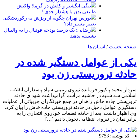
تنگی انگشتر و کفش در گرما؛ واکنش
طبیعی بدن یا هشدار جدی؟
بورس تهران چگونه از ریزش به رکوردشکنی
تغییر مسیر داد؟
رضایی: یک درصد بودجه فوتبال را به والیبال
نشسته بدهید
صفحه نخست
/
استان ها
یکی از عوامل دستگیر شده در
حادثه تروریستی زن بود
سردار محمد پاکپور فرمانده نیروی زمینی سپاه پاسداران انقلاب
اسلامی سه شنبه در حاشیه مراسم گرامیداشت شهدای حادثه
تروریستی جاده خاش-زاهدان در جمع خبرنگاران جزییاتی از عملیات
دستگیری عوامل دخیل در حادثه تروریستی جاده خاش را بیان کرد.
وی اظهار داشت: بعد از حادثه قطعات خودروی انتحاری را به
برادرانمان در نیروی انتظامی تحویل دادیم […]
کد نوشته: 9753