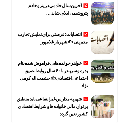
آخرین سال خادمی در پتروخادم
پتروشیمی ایلام، شاید …
انتصابات؛ فرصتی برای نمایش تجارب
مدیریتی ✍ شهریار غلامپور
خواهر خوانده هایی فراموش شده بنام
بدره و سربندر با ۶۰ سال روابط عمیق
اجتماعی اقتصادی ✍حشمت اله کرمی
نژاد
شهریه مدارس غیرانتفاعی باید منطبق
بر توان مالی خانواده ها و شرایط اقتصادی
کشور تعین گردد