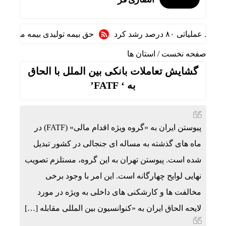
درصد رشد کرد
حق بیمه تولیدی بیمه ملت در چهار ماه نخست امسال از ۱۴.۵ همت گذشت/
صفحه نخست
/
استان ها
گشایش تعاملات بانکی بین الملل با الحاق
به ‘ FATF’
پیوستن ایران به «گروه ویژه اقدام مالی» (FATF) در
ماه های گذشته به مساله ای جنجالی در کشور تبدیل
شده است. پیوستن تهران به این گروه، مستلزم تصویب
نهایی لوایح چهارگانه است. این امر با وجود برخی
مخالفت ها و کارشکنی های داخلی به ویژه در مورد
لایحه الحاق ایران به «کنوانسیون بین المللی مقابله […]