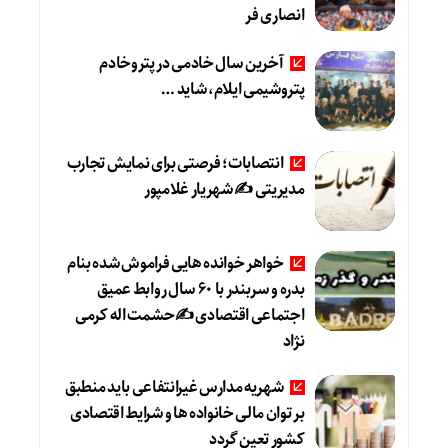
انصاری فر
آخرین سال خادمی در پتروخادم
پتروشیمی ایلام، شاید …
انتصابات؛ فرصتی برای نمایش تجارب
مدیریتی ✍ شهریار غلامپور
خواهر خوانده هایی فراموش شده بنام
بدره و سربندر با ۶۰ سال روابط عمیق
اجتماعی اقتصادی ✍حشمت اله کرمی
نژاد
شهریه مدارس غیرانتفاعی باید منطبق
بر توان مالی خانواده ها و شرایط اقتصادی
کشور تعین گردد