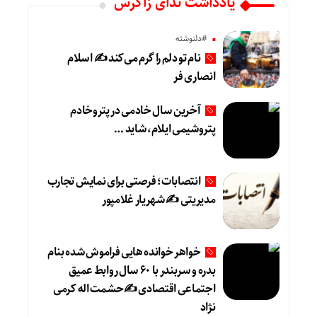
یادداشت ندای زاگرس
#دلنوشته
نام تو دلم را گرم می‌کند ✍️ اسلام
انصاری فر
آخرین سال خادمی در پتروخادم
پتروشیمی ایلام، شاید …
انتصابات؛ فرصتی برای نمایش تجارب
مدیریتی ✍ شهریار غلامپور
خواهر خوانده هایی فراموش شده بنام
بدره و سربندر با ۶۰ سال روابط عمیق
اجتماعی اقتصادی ✍حشمت اله کرمی
نژاد