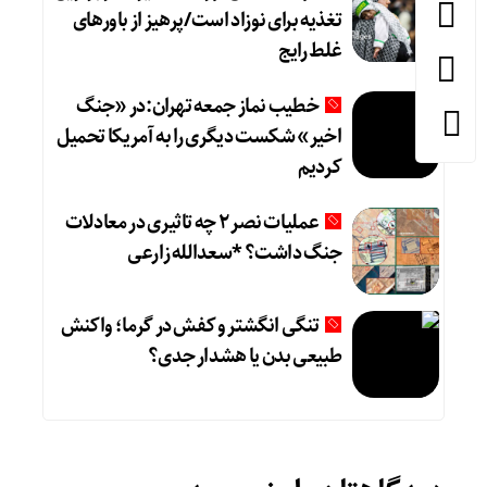
تغذیه برای نوزاد است/پرهیز از باورهای
غلط رایج
خطیب نماز جمعه تهران:در «جنگ
اخیر» شکست دیگری را به آمریکا تحمیل
کردیم
عملیات نصر ۲ چه تاثیری در معادلات
جنگ داشت؟ *سعدالله زارعی
تنگی انگشتر و کفش در گرما؛ واکنش
طبیعی بدن یا هشدار جدی؟