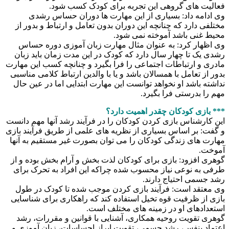
فعالیت های گروهی این تجربه برای کودک کسب شود.
وی ادامه داد: بسیاری از این مهارت ها دوران حساس رشدی
مختلفی دارد که چنانچه این دوران بدون تعامل و ارتباط و بدور از
محیط غنی باشد آموخته نمی شود.
وی اظهار کرد: به عنوان مثال مهارت زبان آموزی دوره حساس
رشدی یک تا چهار سال دارد که کودک در این مدت زمان باید زبان
مادری و ارتباطات اجتماعی را فرا بگیرد و چنانچه کسب این مهارت
بدور از تعامل با همسالان باشد و یا با والدین ارتباط کلامی مناسبی
نداشته باشد او نخواهد توانست این مهارت ابتدایی اما در عین حال
مهم را بدرستی فرا بگیرد.
*** بازی کودکان چقدر اهمیت دارد؟
این کارشناس بازی کردن کودکان را در فرآیند رشد آنها مهم دانست
و گفت: بر اساس بسیاری از نظریه های علمی از طریق فرآیند بازی
مهارت های زندگی کودکان را می توان بصورت غیر مستقیم به آنها
آموخت.
گوهری افزود: بازی برای کودکان لذت بخش و آرام بخش بوده و از
طرفی به نوعی نیاز محسوب شده چراکه این افراد به تحرک برای
رشد جسمی احتیاج دارند.
وی معتقد است: فرآیند بازی کردن موجب شده تا کودک در طول
بازی از ظرفیت قوه تخیل استفاده کند که راهکاری برای شناسایی
استعدادهای او در زمینه های مختلف است.
گوهری تقویت روحیه همکاری، آشنایی با قوانین و مقررات، رشد
اعتماد بنفس، رشد جسمی، تقویت ابراز احساسات، زبان آموزی و