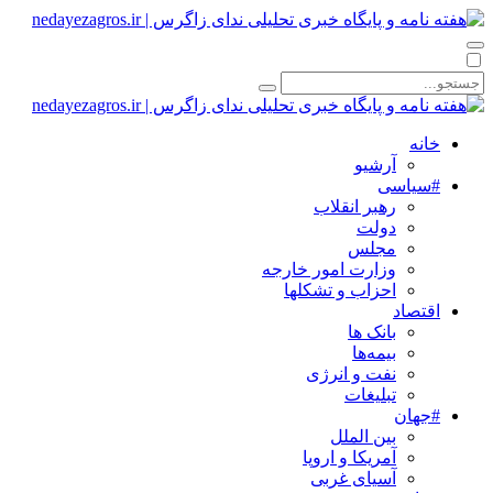
خانه
آرشیو
#سیاسی
رهبر انقلاب
دولت
مجلس
وزارت امور خارجه
احزاب و تشکلها
اقتصاد
بانک ها
بیمه‌ها
نفت و انرژی
تبلیغات
#جهان
بین الملل
آمریکا و اروپا
آسیای غربی