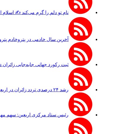
نام تو دلم را گرم می‌کند ✍️ اسلام 
آخرین سال خادمی در پتروخادم پترو
ثبت رکورد جهانی جابه‌جایی زائران 
رشد ۲۴ درصدی تردد زائران در اربعین از مرز مهران
رئیس ستاد مرکزی اربعین: سهم مهران از ترد