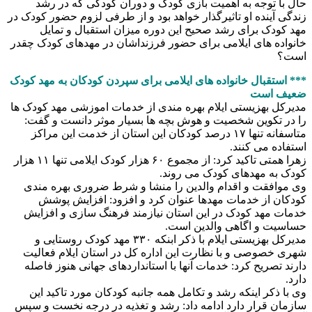
حال با توجه به اهمیت بازی کودک و دوران کودکی که در رشد
زندگی آینده او تاثیرگذار خواهد بود و از طرفی لزوم حضور کودک در
مهد کودک برای رشد صحیح این دوره میزان استقبال و تمایل
خانواده های ایلامی برای حضور فرزنداشان در مهدهای کودک چقدر
است؟
*** استقبال خانواده های ایلامی برای سپردن کودکان به مهد کودک
ضعیف است
مدیرکل بهزیستی ایلام بهره مندی از خدمات اموزشی مهد کودک ها
را در تکوین شخصیت و هوش بچه ها بسیار موثر دانست و گفت:
متاسفانه تنها ۱۷ درصد کودکان این استان از خدمت این مراکز
استفاده می کنند.
زهرا همتی تاکید کرد: از مجموع ۶۰ هزار کودک ایلامی تنها ۱۱ هزار
کودک به مهدهای کودک می روند.
وی موافقت و اقدام والدین را منشا و شرط ضروری بهره مندی
کودکان از خدمات مهدها عنوان کرد و افزود: افزایش پوشش
خدمات مهد کودک در این استان نیازمند فرهنگ سازی و افزایش
حساسیت و اگاهی والدین است.
مدیرکل بهزیستی ایلام با ذکر ابنکه ۳۳۰ مهد کودک روستایی و
شهری خصوصی و با نظارت این اداره کل در استان ایلام فعالیت
دارند تصریح کرد: خدمات آنها با استانداردهای جهانی هنوز فاصله
دارد.
وی با ذکر اینکه رشد و تکامل همه جانبه کودکان مورد تاکید این
سازمان قرار دارد ادامه داد: رشد و تغذیه در درجه نخست و سپس