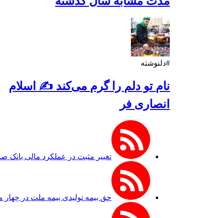
مدت مشابه سال گذشته
#دلنوشته
نام تو دلم را گرم می‌کند ✍️ اسلام
انصاری فر
تغییر مثبت در عملکرد مالی بانک صادرات ایرا
حق بیمه تولیدی بیمه ملت در چهار ماه نخست امسال از ۱۴.۵ همت گذشت/ رش