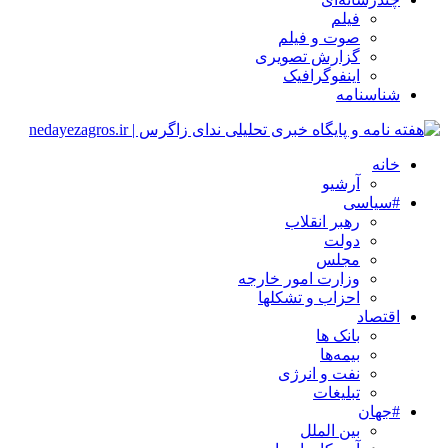
فیلم
صوت و فیلم
گزارش تصویری
اینفوگرافیک
شناسنامه
خانه
آرشیو
#سیاسی
رهبر انقلاب
دولت
مجلس
وزارت امور خارجه
احزاب و تشکلها
اقتصاد
بانک ها
بیمه‌ها
نفت و انرژی
تبلیغات
#جهان
بین الملل