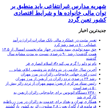
شهریه مدارس غیرانتفاعی باید منطبق بر
توان مالی خانواده ها و شرایط اقتصادی
کشور تعین گردد
جديدترين اخبار
تغییر مثبت در عملکرد مالی بانک صادرات ایران/ درآمد
عملیاتی ۸۰ درصد رشد کرد
حق بیمه تولیدی بیمه ملت در چهار ماه نخست امسال از ۱۴.۵
همت گذشت/ رشد ۹۰ درصدی نسبت به مدت مشابه سال
گذشته
نام تو دلم را گرم می‌کند ✍️ اسلام انصاری فر
آخرین سال خادمی در پتروخادم پتروشیمی ایلام، شاید …
ثبت رکورد جهانی جابه‌جایی زائران در مرز مهران
رشد ۲۴ درصدی تردد زائران در اربعین از مرز مهران
رئیس ستاد مرکزی اربعین: سهم مهران از تردد زائر بیش از
۵۰ درصد است
۷۳۸۰ دستگاه اتوبوس برای جابه‌جایی زائران اربعین به‌
کارگیری شد
همکاری تهران و بغداد برای خدمت به زائران در مرز زرباطیه
فرمانده قرارگاه اربعین: ۲.۸ میلیون زائر به کشور بازگشتند