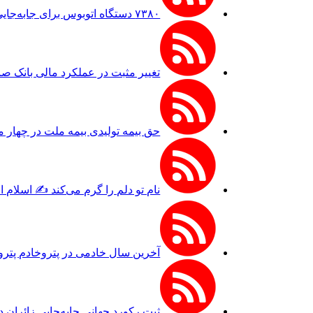
۷۳۸۰ دستگاه اتوبوس برای جابه‌جایی زائران اربعین به‌ کارگیری شد
تغییر مثبت در عملکرد مالی بانک صادرات ایرا
حق بیمه تولیدی بیمه ملت در چهار ماه نخست امسال از ۱۴.۵ همت گذشت/ رش
نام تو دلم را گرم می‌کند ✍️ اسلام 
آخرین سال خادمی در پتروخادم پترو
ثبت رکورد جهانی جابه‌جایی زائران 