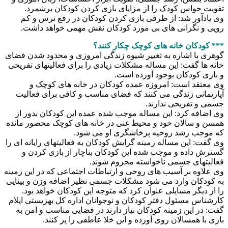
تقویت حواس کودک را از مزایای بازی کردن کودکان برشمرد.
وی یادآور شد: از طرفی بازی کردن کودکان در رفع ترس و کم
رویی و نگرانی های بی مورد کودکان نقش مهمی خواهد داشت.
*** کودکان خانه های کوچک چکار کنند؟
گوهری با اشاره به تغییر شیوه زندگی امروزی و محدود شدن فضای
خانه ها گفت: این مساله مشکلات زیادی را برای فعالیتهای تفریحی
و بازی کودکان بوجود آورده است.
وی معتقد است: امروزه عمده کودکان در خانه های کوچک و
آپارتمانی زندگی می کنند که فضای مناسب و کافی برای فعالیت
جسمی و تفریحی ندارند.
وی اضافه کرد: این مساله موجب شده عمده این کودکان بدور از
همسن و سالان خود و محیط غنی در خانه های کوچک محصور مانده
که موجب رشد روحیه پرخاشگری او می شود.
وی گفت: این مساله زمینه گرایش کودکان به فعالیتهای رایانه ای را
گسترش داده و موجب شده این کودکان بناچار از بازی کردن و
فعالیتهای جسمی ناخواسته محروم شوند.
وی علاوه بر آسیب های روحی و ارتباطات اجتماعی که در این زمینه
به کودکان وارد می شود مشکلات جسمی نظیر اضافه وزن و بینایی
را از دیگر مسایلی عنوان کرد که متوجه این کودکان خواهد بود.
کارشناس مسئول دفتر کودکان و نوجوانان اداره کل بهزیستی ایلام
گفت: در این زمینه کودکان نیاز دارند در فضایی مناسب و امن به
بازی با همسالان روی آورده و این خلا عاطفی را پر کنند.