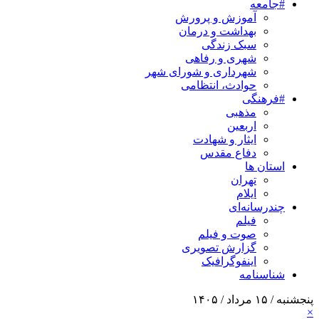
#جامعه
آموزش و پرورش
بهداشت و درمان
سبک زندگی
شهری و رفاهی
شهرداری و شورای شهر
حوادث، انتظامی
#فرهنگی
مذهبی
اربعین
ایثار و شهادت
دفاع مقدس
استان ها
تهران
ایلام
چندرسانه‌ای
فیلم
صوت و فیلم
گزارش تصویری
اینفوگرافیک
شناسنامه
پنجشنبه / ۱۵ مرداد / ۱۴۰۵
×