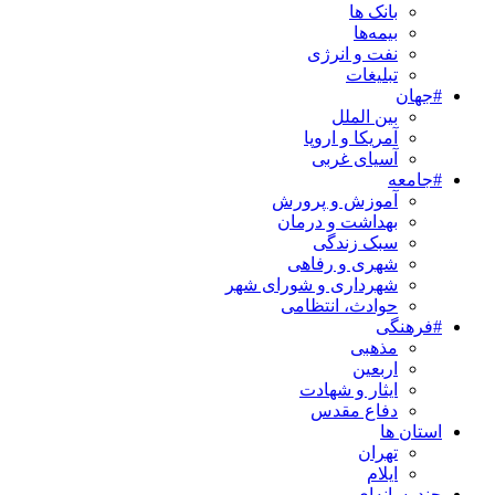
بانک ها
بیمه‌ها
نفت و انرژی
تبلیغات
#جهان
بین الملل
آمریکا و اروپا
آسیای غربی
#جامعه
آموزش و پرورش
بهداشت و درمان
سبک زندگی
شهری و رفاهی
شهرداری و شورای شهر
حوادث، انتظامی
#فرهنگی
مذهبی
اربعین
ایثار و شهادت
دفاع مقدس
استان ها
تهران
ایلام
چندرسانه‌ای