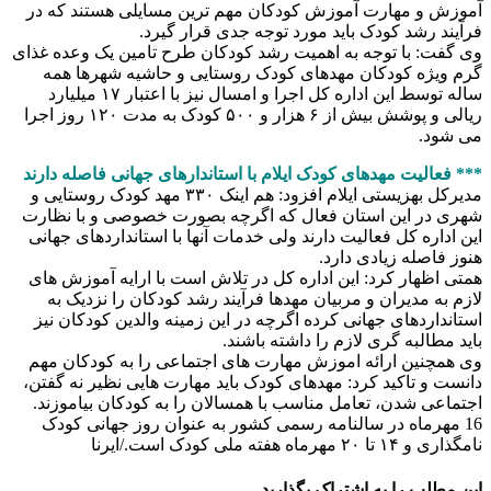
آموزش و مهارت آموزش کودکان مهم ترین مسایلی هستند که در
فرآیند رشد کودک باید مورد توجه جدی قرار گیرد.
وی گفت: با توجه به اهمیت رشد کودکان طرح تامین یک وعده غذای
گرم ویژه کودکان مهدهای کودک روستایی و حاشیه شهرها همه
ساله توسط این اداره کل اجرا و امسال نیز با اعتبار ۱۷ میلیارد
ریالی و پوشش بیش از ۶ هزار و ۵۰۰ کودک به مدت ۱۲۰ روز اجرا
می شود.
*** فعالیت مهدهای کودک ایلام با استاندارهای جهانی فاصله دارند
مدیرکل بهزیستی ایلام افزود: هم اینک ۳۳۰ مهد کودک روستایی و
شهری در این استان فعال که اگرچه بصورت خصوصی و با نظارت
این اداره کل فعالیت دارند ولی خدمات آنها با استانداردهای جهانی
هنوز فاصله زیادی دارد.
همتی اظهار کرد: این اداره کل در تلاش است با ارایه آموزش های
لازم به مدیران و مربیان مهدها فرآیند رشد کودکان را نزدیک به
استانداردهای جهانی کرده اگرچه در این زمینه والدین کودکان نیز
باید مطالبه گری لازم را داشته باشند.
وی همچنین ارائه اموزش مهارت های اجتماعی را به کودکان مهم
دانست و تاکید کرد: مهدهای کودک باید مهارت هایی نظیر نه گفتن،
اجتماعی شدن، تعامل مناسب با همسالان را به کودکان بیاموزند.
16 مهرماه در سالنامه رسمی کشور به عنوان روز جهانی کودک
نامگذاری و ۱۴ تا ۲۰ مهرماه هفته ملی کودک است./ایرنا
این مطلب را به اشتراک بگذارید