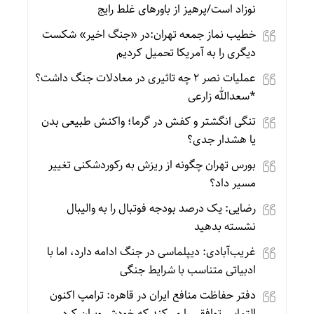
نوزاد است/پرهیز از باورهای غلط رایج
خطیب نماز جمعه تهران:در «جنگ اخیر» شکست
دیگری را به آمریکا تحمیل کردیم
عملیات نصر ۲ چه تاثیری در معادلات جنگ داشت؟
*سعدالله زارعی
تنگی انگشتر و کفش در گرما؛ واکنش طبیعی بدن
یا هشدار جدی؟
بورس تهران چگونه از ریزش به رکوردشکنی تغییر
مسیر داد؟
رضایی: یک درصد بودجه فوتبال را به والیبال
نشسته بدهید
غریب‌آبادی: دیپلماسی در جنگ ادامه دارد، اما با
ادبیاتی متناسب با شرایط جنگی
دفتر حفاظت منافع ایران در قاهره: ترامپ اکنون
التماس توافقی را می‌کند که خودش ویران کرد