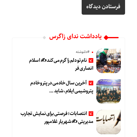
یادداشت ندای زاگرس
#دلنوشته
نام تو دلم را گرم می‌کند ✍️ اسلام
انصاری فر
آخرین سال خادمی در پتروخادم
پتروشیمی ایلام، شاید …
انتصابات؛ فرصتی برای نمایش تجارب
مدیریتی ✍ شهریار غلامپور