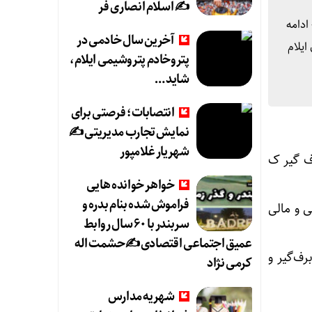
✍️ اسلام انصاری فر
ادامه
آخرین سال خادمی در
ایلام
پتروخادم پتروشیمی ایلام،
شاید …
انتصابات؛ فرصتی برای
نمایش تجارب مدیریتی ✍
شهریار غلامپور
ف گیر ک
خواهر خوانده هایی
فراموش شده بنام بدره و
 و مالی
سربندر با ۶۰ سال روابط
عمیق اجتماعی اقتصادی ✍حشمت اله
رف‌گیر و
کرمی نژاد
شهریه مدارس