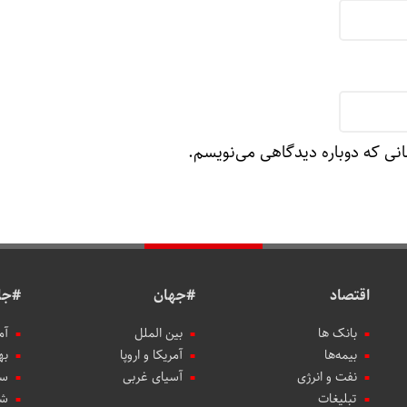
انی که دوباره دیدگاهی می‌نویسم.
اقتصاد
#جهان
#جا
بانک ها
بین الملل
آم
بیمه‌ها
آمریکا و اروپا
به
نفت و انرژی
آسیای غربی
سب
تبلیغات
شه