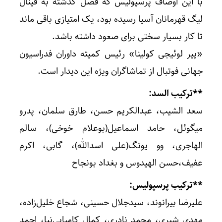
با این اوصاف پرسپولیس که فصل گذشته به فینال
لیگ قهرمانان آسیا رسیده بود، یک امتیازی باقی ماند
تا کار بسیار سختی برای صعود داشته باشد.
«پیر لوئیجی کولینا» رئیس کمیته داوران فدراسیون
جهانی فوتبال از تماشاگران ویژه این دیدار است.
**ترکیب السد:
سعد الشیب، عبدالکریم حسن، طارق سلمان، پدرو
میگوئل، حامد اسماعیل(بوعلام خوخی)، سالم
الهاجری، وو یونگ(علی اسدالله)، گابی، اکرم
عفیف،حسن الهیدوس و بغداد بونجاح
**ترکیب پرسپولیس:
علیرضا بیرانوند، سیدجلال حسینی، شجاع‌ خلیل‌زاده،
مهدی شیری، محمد نادری، کمال کامیابی‌نیا، احمد