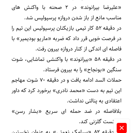
«علیرضا بیرانوند» در ۲ صحنه با واکنش های
مناسب مانع از باز شدن دروازه پرسپولیس شد.
در دقیقه ۵۲ کار تیمی بازیکنان پرسپولیس این تیم را
در فرصت خوبی قرر داد که ضربه «ماریو بودیمیر» با
فاصله ای اندکی از کنار دروازه بیرون رفت.
در دقیقه ۵۸ «بیرانوند» با واکنشی تماشایی، شوت
سنگین «بونجاح» را به بیرون فرستاد.
حملات السد ادامه یافت و در دقیقه ۷۰ شوت مهاجم
این تیم به دست «محمد نادری» برخورد کرد که داور
اعتقادی به پنالتی نداشت.
بلافاصله در ضد حمله ای سریع «بشار رسن»
نتوانست گلزنی کند.
در دقیقه ۸۲ «سیامک نعمتی» به عنوان نخستین