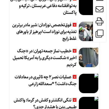
به توافقنامه دفاعی عربستان، ترکیه و
پاکستان
فوق‌تخصص نوزادان: شیر مادر برترین
تغذیه برای نوزاد است/پرهیز از باورهای
غلط رایج
خطیب نماز جمعه تهران:در «جنگ
اخیر» شکست دیگری را به آمریکا تحمیل
کردیم
عملیات نصر ۲ چه تاثیری در معادلات
جنگ داشت؟ *سعدالله زارعی
تنگی انگشتر و کفش در گرما؛ واکنش
طبیعی بدن یا هشدار جدی؟