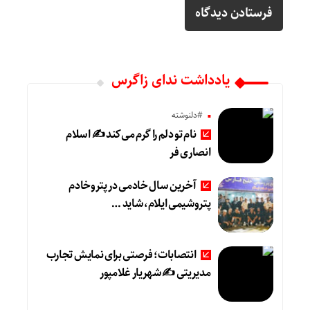
یادداشت ندای زاگرس
#دلنوشته
نام تو دلم را گرم می‌کند ✍️ اسلام
انصاری فر
آخرین سال خادمی در پتروخادم
پتروشیمی ایلام، شاید …
انتصابات؛ فرصتی برای نمایش تجارب
مدیریتی ✍ شهریار غلامپور