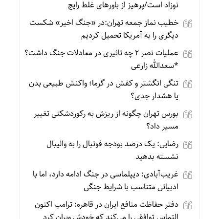
نوزاد است/پرهیز از باورهای غلط رایج
خطیب نماز جمعه تهران:در «جنگ اخیر» شکست
دیگری را به آمریکا تحمیل کردیم
عملیات نصر ۲ چه تاثیری در معادلات جنگ داشت؟
*سعدالله زارعی
تنگی انگشتر و کفش در گرما؛ واکنش طبیعی بدن
یا هشدار جدی؟
بورس تهران چگونه از ریزش به رکوردشکنی تغییر
مسیر داد؟
رضایی: یک درصد بودجه فوتبال را به والیبال
نشسته بدهید
غریب‌آبادی: دیپلماسی در جنگ ادامه دارد، اما با
ادبیاتی متناسب با شرایط جنگی
دفتر حفاظت منافع ایران در قاهره: ترامپ اکنون
التماس توافقی را می‌کند که خودش ویران کرد