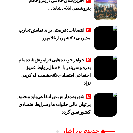
آخرین سال خادمی در پتروخادم
پتروشیمی ایلام، شاید …
انتصابات؛ فرصتی برای نمایش تجارب
مدیریتی ✍ شهریار غلامپور
خواهر خوانده هایی فراموش شده بنام
بدره و سربندر با ۶۰ سال روابط عمیق
اجتماعی اقتصادی ✍حشمت اله کرمی
نژاد
شهریه مدارس غیرانتفاعی باید منطبق
بر توان مالی خانواده ها و شرایط اقتصادی
کشور تعین گردد
جديدترين اخبار