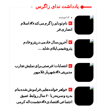
یادداشت ندای زاگرس
#دلنوشته
نام تو دلم را گرم می‌کند ✍️ اسلام
انصاری فر
آخرین سال خادمی در پتروخادم
پتروشیمی ایلام، شاید …
انتصابات؛ فرصتی برای نمایش تجارب
مدیریتی ✍ شهریار غلامپور
خواهر خوانده هایی فراموش شده بنام
بدره و سربندر با ۶۰ سال روابط عمیق
اجتماعی اقتصادی ✍حشمت اله کرمی