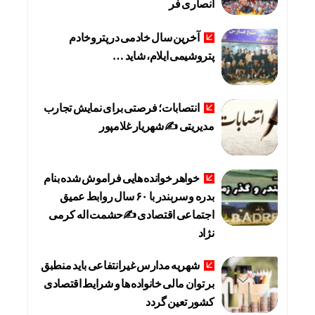
انصاری فر
آخرین سال خادمی در پتروخادم
پتروشیمی ایلام، شاید …
انتصابات؛ فرصتی برای نمایش تجارب
مدیریتی ✍ شهریار غلامپور
خواهر خوانده هایی فراموش شده بنام
بدره و سربندر با ۶۰ سال روابط عمیق
اجتماعی اقتصادی ✍حشمت اله کرمی
نژاد
شهریه مدارس غیرانتفاعی باید منطبق
بر توان مالی خانواده ها و شرایط اقتصادی
کشور تعین گردد