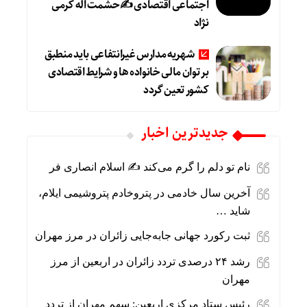
اجتماعی اقتصادی ✍حشمت اله کرمی
نژاد
شهریه مدارس غیرانتفاعی باید منطبق
بر توان مالی خانواده ها و شرایط اقتصادی
کشور تعین گردد
جديدترين اخبار
نام تو دلم را گرم می‌کند ✍️ اسلام انصاری فر
آخرین سال خادمی در پتروخادم پتروشیمی ایلام،
شاید …
ثبت رکورد جهانی جابه‌جایی زائران در مرز مهران
رشد ۲۴ درصدی تردد زائران در اربعین از مرز
مهران
رئیس ستاد مرکزی اربعین: سهم مهران از تردد