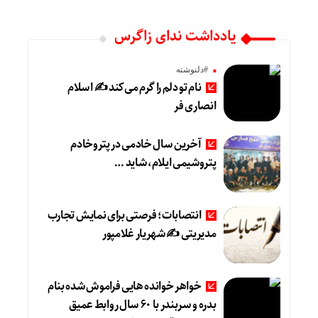
یادداشت ندای زاگرس
#دلنوشته
نام تو دلم را گرم می‌کند ✍️ اسلام
انصاری فر
آخرین سال خادمی در پتروخادم
پتروشیمی ایلام، شاید …
انتصابات؛ فرصتی برای نمایش تجارب
مدیریتی ✍ شهریار غلامپور
خواهر خوانده هایی فراموش شده بنام
بدره و سربندر با ۶۰ سال روابط عمیق