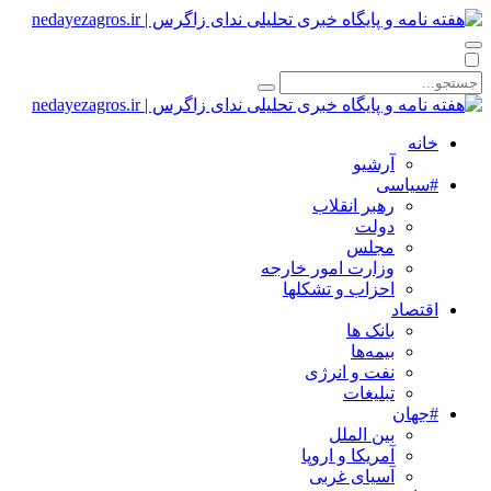
خانه
آرشیو
#سیاسی
رهبر انقلاب
دولت
مجلس
وزارت امور خارجه
احزاب و تشکلها
اقتصاد
بانک ها
بیمه‌ها
نفت و انرژی
تبلیغات
#جهان
بین الملل
آمریکا و اروپا
آسیای غربی