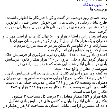
بدون دیدگاه
برچسب ها
رضااحمدی روز دوشنبه در گفت و گو با خبرنگار ما اظهار داشت:
طرح بیابان زدایی در دشت های عین خوش، حسن قندی، ابوغویر،
دشت عباس، چم هندی در شهرستان های مهران و دهلران صورت
گرفته است.
وی افزود: در این راستا ۶ هزار و ۵۰۰ نهال کاری در اراضی مهران و
دهلران و یک هزار هکتار نهال کاری دیگر در شهرستان مهران با
مشارکت و ۸۰ کیلومتر بادشکن نیز در حاشیه مزارع مردم با
مشارکت خود کشاورزان انجام گرفت.
احمدی یادآور شد: با هدف بیابان زدایی، جلوگیری از فرسایش خاک
و مهار گردو غبار داخلی افزون بر ۱۴۰ هزار هکتار کانون فرسایش
بادی در استان ایلام شناسایی شده که عمده این اراضی در
شهرستان دهلران واقع شده است.
به گفته وی طرح اجرای کنترل کانون های بحرانی فرسایش بادی در
۱۱ هزار و ۶۱۵ هکتار، طرح اجرایی مدیریت مناطق بیابانی مهران و
دهلران به وسعت ۷۶ هزار و ۴۸۶ هکتار، مدیریت جنگل های دست
کاشت بیابانی به وسعت ۳۰۰ هکتار به مجموع ۲۲۸ هزار و ۴۸۲
هکتار اجرا شده است.
426 هزار و ۶۵۹ هکتار معادل ۲۱ درصد کل مساحت ۲ میلیون
هکتاری استان ایلام را بیابان و کانون های فرسایش بادی تشکیل
داده که بیشترین اراضی بیابانی استان به مساحت ۸۴ هزار هکتار در