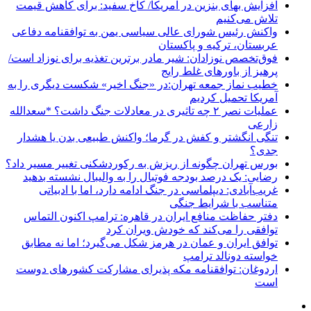
افزایش بهای بنزین در آمریکا/ کاخ سفید: برای کاهش قیمت
تلاش می‌کنیم
واکنش رئیس شورای عالی سیاسی یمن به توافقنامه دفاعی
عربستان، ترکیه و پاکستان
فوق‌تخصص نوزادان: شیر مادر برترین تغذیه برای نوزاد است/
پرهیز از باورهای غلط رایج
خطیب نماز جمعه تهران:در «جنگ اخیر» شکست دیگری را به
آمریکا تحمیل کردیم
عملیات نصر ۲ چه تاثیری در معادلات جنگ داشت؟ *سعدالله
زارعی
تنگی انگشتر و کفش در گرما؛ واکنش طبیعی بدن یا هشدار
جدی؟
بورس تهران چگونه از ریزش به رکوردشکنی تغییر مسیر داد؟
رضایی: یک درصد بودجه فوتبال را به والیبال نشسته بدهید
غریب‌آبادی: دیپلماسی در جنگ ادامه دارد، اما با ادبیاتی
متناسب با شرایط جنگی
دفتر حفاظت منافع ایران در قاهره: ترامپ اکنون التماس
توافقی را می‌کند که خودش ویران کرد
توافق ایران و عمان در هرمز شکل می‌گیرد؛ اما نه مطابق
خواسته دونالد ترامپ
اردوغان: توافقنامه مکه پذیرای مشارکت کشورهای دوست
است