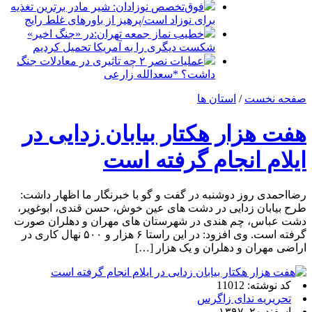
فوق‌تخصص نوزادان: شیر مادر برترین تغذیه
برای نوزاد است/پرهیز از باورهای غلط رایج
خطیب نماز جمعه تهران:در «جنگ اخیر»
شکست دیگری را به آمریکا تحمیل کردیم
عملیات نصر ۲ چه تاثیری در معادلات جنگ
داشت؟ *سعدالله زارعی
صفحه نخست
/
استان ها
هفت هزار هکتار بیابان زدایی در
ایلام انجام گرفته است
رضااحمدی روز دوشنبه در گفت و گو با خبرنگار ما اظهار داشت:
طرح بیابان زدایی در دشت های عین خوش، حسن قندی، ابوغویر،
دشت عباس، چم هندی در شهرستان های مهران و دهلران صورت
گرفته است. وی افزود: در این راستا ۶ هزار و ۵۰۰ نهال کاری در
اراضی مهران و دهلران و یک هزار […]
کد نوشته: 11012
تحریریه ندای زاگرس
اسفند ۲۰, ۱۳۹۷