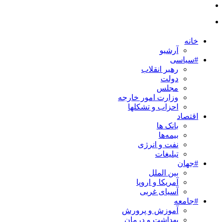
خانه
آرشیو
#سیاسی
رهبر انقلاب
دولت
مجلس
وزارت امور خارجه
احزاب و تشکلها
اقتصاد
بانک ها
بیمه‌ها
نفت و انرژی
تبلیغات
#جهان
بین الملل
آمریکا و اروپا
آسیای غربی
#جامعه
آموزش و پرورش
بهداشت و درمان