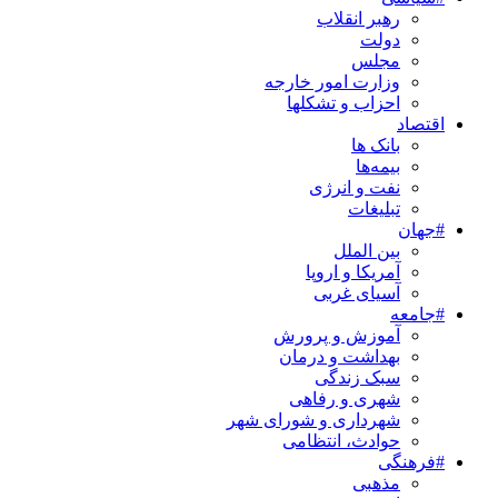
رهبر انقلاب
دولت
مجلس
وزارت امور خارجه
احزاب و تشکلها
اقتصاد
بانک ها
بیمه‌ها
نفت و انرژی
تبلیغات
#جهان
بین الملل
آمریکا و اروپا
آسیای غربی
#جامعه
آموزش و پرورش
بهداشت و درمان
سبک زندگی
شهری و رفاهی
شهرداری و شورای شهر
حوادث، انتظامی
#فرهنگی
مذهبی