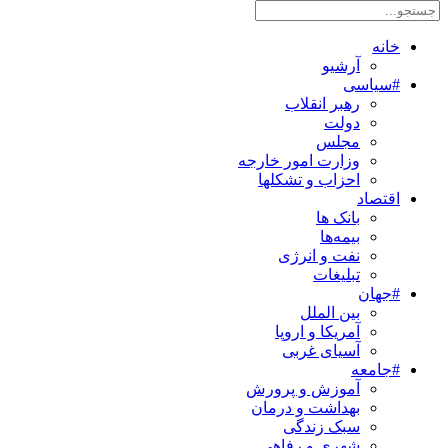
خانه
آرشیو
#سیاسی
رهبر انقلاب
دولت
مجلس
وزارت امور خارجه
احزاب و تشکلها
اقتصاد
بانک ها
بیمه‌ها
نفت و انرژی
تبلیغات
#جهان
بین الملل
آمریکا و اروپا
آسیای غربی
#جامعه
آموزش و پرورش
بهداشت و درمان
سبک زندگی
شهری و رفاهی