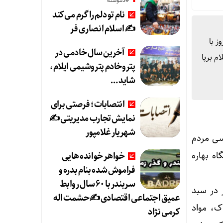
#دلنوشته
نام تو دلم را گرم می‌کند
✍️ اسلام انصاری فر
ز با
آخرین سال خادمی در
لی در بیش از ۳۰۰ غرفه در شهر ایلام برپا
پتروخادم پتروشیمی ایلام،
شاید …
انتصابات؛ فرصتی برای
نمایش تجارب مدیریتی ✍
شهریار غلامپور
سی مردم
ه بهاره
خواهر خوانده هایی
فراموش شده بنام بدره و
سربندر با ۶۰ سال روابط
 در سبد
عمیق اجتماعی اقتصادی ✍حشمت اله
اک، مواد
کرمی نژاد