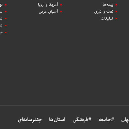
بیمه‌ها
آمریکا و اروپا
به
نفت و انرژی
آسیای غربی
سب
تبلیغات
شه
شه
حو
ان
#جامعه
#فرهنگی
استان ها
چندرسانه‌ای