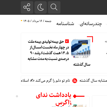
جمعه / ۱۶ مرداد / ۱۴۰۵
چندرسانه‌ای
شناسنامه
حق بیمه تولیدی بیمه ملت
لی 3 ماهه
در چهار ماه نخست امسال از
۱۴.۵ همت گذشت/ رشد ۹۰
درصدی نسبت به مدت مشابه
سال گذشته
نام تو دلم را گرم می‌کند ✍️ اسلام انصاری فر
آخر
یادداشت ندای
زاگرس