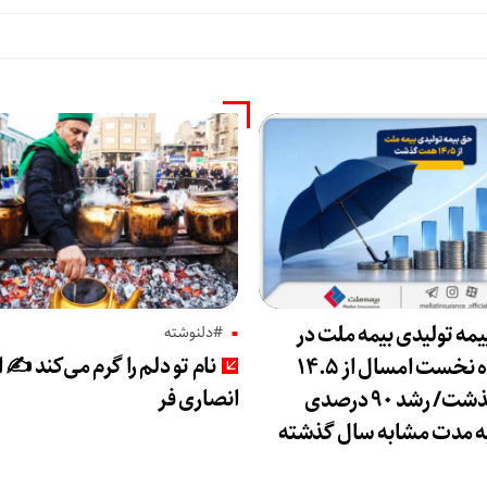
مه تولیدی بیمه ملت در
#دلنوشته
نام تو دلم را گرم می‌کند ✍️ 
چهار ماه نخست امسال از ۱۴.۵
انصاری فر
همت گذشت/ رشد ۹۰ درصدی
ه مدت مشابه سال گذشته