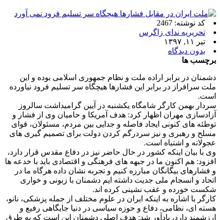
کد نوشته: 2467
تحریریه ندای زاگرس
تیر ۱۱, ۱۳۹۷
بدون دیدگاه
برچسب ها
دشمنان در برابر اراده ملت و نظام جمهوری اسلامی بوده و این
ملت سرافراز در برابر این فشارها هیچگاه سر تسلیم فرود نیاورده
است.
سردار بهمن کارگر شامگاه یکشنبه در آیین گرامیداشت سالروز
آزادسازی مهران اظهار کرد: هدف آمریکا و حامیان وی از فشار و
توطئه های کنونی ایجاد فاصله و جدایی بین مردم، مسئولان، قوای
مسلح و رهبری و نیز سردرگم کردن دولت برای تصمیم گیری های
عجولانه و اشتباه است.
وی با بیان اینکه کشور در حال حاضر نیز در دفاع مقدس قرار دارد،
افزود: هم اکنون ما در جبهه های فرهنگی و اقتصادی باید با خدعه ها
و فشارهای بیگانگان مبارزه کنیم و تجربه نشان داده هرگاه ما در
اتحاد و انسجام ملی جدیت داشته ایم دشمنان با زبونی و خواری
شکست خورده و عقب نشینی کرده اند.
کارگر با اشاره به اینکه ایران در علوم مختلف از جمله پزشکی، نانو،
هسته ای، نظامی، دفاع و حوزه سیاسی در دنیا جایگاهی رفیع و
ارزشمند دارد، یادآور شد: هدف اصلی دشمنان این است که به طرق