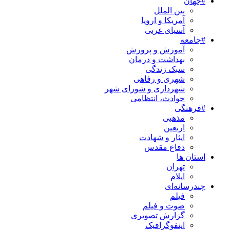
#جهان
بین الملل
آمریکا و اروپا
آسیای غربی
#جامعه
آموزش و پرورش
بهداشت و درمان
سبک زندگی
شهری و رفاهی
شهرداری و شورای شهر
حوادث، انتظامی
#فرهنگی
مذهبی
اربعین
ایثار و شهادت
دفاع مقدس
استان ها
تهران
ایلام
چندرسانه‌ای
فیلم
صوت و فیلم
گزارش تصویری
اینفوگرافیک