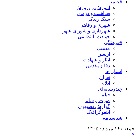
#جامعه
آموزش و پرورش
بهداشت و درمان
سبک زندگی
شهری و رفاهی
شهرداری و شورای شهر
حوادث، انتظامی
#فرهنگی
مذهبی
اربعین
ایثار و شهادت
دفاع مقدس
استان ها
تهران
ایلام
چندرسانه‌ای
فیلم
صوت و فیلم
گزارش تصویری
اینفوگرافیک
شناسنامه
جمعه / ۱۶ مرداد / ۱۴۰۵
×