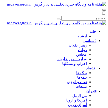
خانه
آرشیو
#سیاسی
رهبر انقلاب
دولت
مجلس
وزارت امور خارجه
احزاب و تشکلها
اقتصاد
بانک ها
بیمه‌ها
نفت و انرژی
تبلیغات
#جهان
بین الملل
آمریکا و اروپا
آسیای غربی