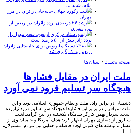
ایلام، شاید …
ثبت رکورد جهانی جابه‌جایی زائران در مرز
مهران
رشد ۲۴ درصدی تردد زائران در اربعین از
مرز مهران
رئیس ستاد مرکزی اربعین: سهم مهران از
تردد زائر بیش از ۵۰ درصد است
۷۳۸۰ دستگاه اتوبوس برای جابه‌جایی زائران
اربعین به‌ کارگیری شد
صفحه نخست
/
استان ها
ملت ایران در مقابل فشارها
هیچگاه سر تسلیم فرود نمی آورد
دشمنان در برابر اراده ملت و نظام جمهوری اسلامی بوده و این
ملت سرافراز در برابر این فشارها هیچگاه سر تسلیم فرود نیاورده
است. سردار بهمن کارگر شامگاه یکشنبه در آیین گرامیداشت
سالروز آزادسازی مهران اظهار کرد: هدف آمریکا و حامیان وی از
فشار و توطئه های کنونی ایجاد فاصله و جدایی بین مردم، مسئولان،
[…]