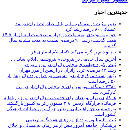
جديدترين اخبار
تغییر مثبت در عملکرد مالی بانک صادرات ایران/ درآمد
عملیاتی ۸۰ درصد رشد کرد
حق بیمه تولیدی بیمه ملت در چهار ماه نخست امسال از ۱۴.۵
همت گذشت/ رشد ۹۰ درصدی نسبت به مدت مشابه سال
گذشته
نام تو دلم را گرم می‌کند ✍️ اسلام انصاری فر
آخرین سال خادمی در پتروخادم پتروشیمی ایلام، شاید …
ثبت رکورد جهانی جابه‌جایی زائران در مرز مهران
رشد ۲۴ درصدی تردد زائران در اربعین از مرز مهران
رئیس ستاد مرکزی اربعین: سهم مهران از تردد زائر بیش از
۵۰ درصد است
۷۳۸۰ دستگاه اتوبوس برای جابه‌جایی زائران اربعین به‌
کارگیری شد
همکاری تهران و بغداد برای خدمت به زائران در مرز زرباطیه
فرمانده قرارگاه اربعین: ۲.۸ میلیون زائر به کشور بازگشتند
پورجمشیدیان: راهپیمایی اربعین بزرگ‌ترین عملیات فرهنگی
کشور است
ثبت ۶۰ میلیون تردد از مرزهای هفت‌گانه اربعینی
پزشکیان: جامعه امروز بیش از هر زمان به همدلی و اخلاق