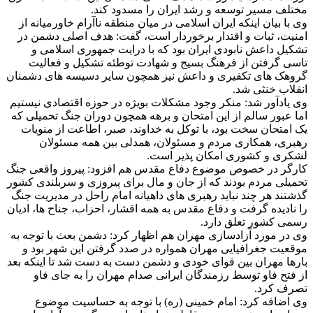
مختلف مسیر توسعه و رشد ایران را مسدود کند.
وی با بیان اینکه ایران اسلامی در میان منطقه ناآرام خاورمیانه از
امنیت، ثبات و اقتدار برخوردار است، گفت: هدف اصلی دشمن در
تشکیل داعش نابودی ایران بود که با درایت جمهوری اسلامی و
تاسی گرفتن از فرهنگ بسیج و شهادت توطئه تشکیل و فعالیت
گروهک های تکفیری و داعش نیز همچون سایر دسیسه های دشمنان
انقلاب خنثی شد.
وی یادآور شد: منکر وجود مشکلات بویژه در حوزه اقتصادی نیستیم
اما عبور سالم از این امتحان و برهه همچون دوران جنگ تحمیلی که
یک امتحان سخت بود، با توکل به خداوند، صبر، اطاعت از منویات
رهبری، همکاری مردم و مسئولان، همدلی بین همه مسئولان
لشکری و کشوری امکان پذیر است.
کارگر در خصوص موضوع دفاع مقدس هم افزود: پیروز واقعی جنگ
تحمیلی مردم بودند که از جان و مال برای پیروزی و سربلندی کشور
گذشتند هر چند نباید رهبری های داهیانه امام راحل در مدیریت جنگ
را نادیده گرفت و دفاع مقدس به همه اقشار، احزاب، جناح ها، ادیان
رسمی کشور تعلق دارد.
وی در مورد آزادسازی مهران هم اظهار کرد: دشمن بعث با توجه به
موقعیت جغرافیایی مهران همواره در صدد گرفتن این شهر بود و
بارها مهران بین قوای خودی و دشمن دست به دست شد تا اینکه بعد
از فتح فاو توسط رزمندگان ایرانی صدام مهران را به جای فاو
تصرف کرد.
وی اضافه کرد: امام خمینی (ره) با توجه به حساسیت موضوع