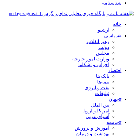
شناسنامه
خانه
آرشیو
#سیاسی
رهبر انقلاب
دولت
مجلس
وزارت امور خارجه
احزاب و تشکلها
اقتصاد
بانک ها
بیمه‌ها
نفت و انرژی
تبلیغات
#جهان
بین الملل
آمریکا و اروپا
آسیای غربی
#جامعه
آموزش و پرورش
بهداشت و درمان