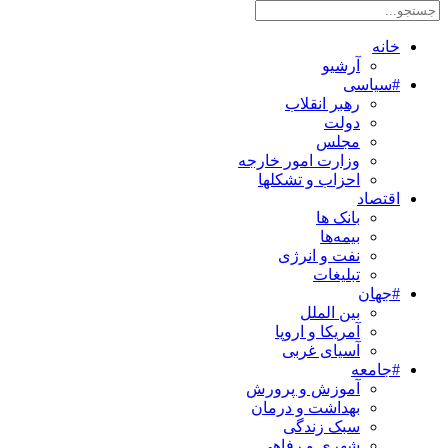
خانه
آرشیو
#سیاسی
رهبر انقلاب
دولت
مجلس
وزارت امور خارجه
احزاب و تشکلها
اقتصاد
بانک ها
بیمه‌ها
نفت و انرژی
تبلیغات
#جهان
بین الملل
آمریکا و اروپا
آسیای غربی
#جامعه
آموزش و پرورش
بهداشت و درمان
سبک زندگی
شهری و رفاهی