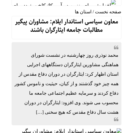
افزایش بهای بنزین در آمریکا/ کاخ سفید: برای کاه
صفحه نخست
/
استان ها
واکنش رئیس شورای عالی سیاسی یمن به توافقنامه 
معاون سیاسی استاندار ایلام: مشاوران پیگیر
مطالبات جامعه ایثارگران باشند
فوق‌تخصص نوزادان: شیر مادر برترین تغذیه برای نو
خطیب نماز جمعه تهران:در «جنگ اخیر» شکست دیگری
عملیات نصر ۲ چه تاثیری در معادلات جنگ داشت؟ *سعدالله زارعی
محمد نوذری روز چهارشنبه در نشست شورای
تنگی انگشتر و کفش در گرما؛ واکنش طبیعی بدن ی
هماهنگی مشاورین ایثارگران دستگاههای اجرایی
استان اظهار کرد: ایثارگران در دوران دفاع مقدس از
بورس تهران چگونه از ریزش به رکوردشکنی تغییر م
همه چیز خود گذشتند و از کیان، حیثیت و ناموس کشور
رضایی: یک درصد بودجه فوتبال را به والیبال نشسته 
دفاع کردند و سرمایه عظیم اجتماعی جامعه ما
محسوب می شوند. وی افزود: ایثارگران در دوران
هشت سال دفاع مقدس که هیچ سخنی […]