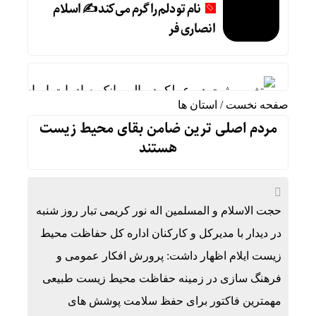
نام تو دلم را گرم می‌کند ✍️ اسلام
انصاری فر
تغییر مثبت در عملکرد مالی بانک صادرات ایران/ درآمد عملیاتی ۸۰
صفحه نخست
/
استان ها
حق بیمه تولیدی بیمه ملت در چهار ماه نخست امسال از ۱۴.۵ همت گذشت/ رشد ۹۰ درصدی نسبت به مدت مشابه 
مردم اصلی ترین ضامن بقای محیط زیست
هستند
نام تو دلم را گرم می‌کند ✍️ اسلام انصاری فر
آخرین سال خادمی در پتروخادم پتروشیمی ایلام، شا
ثبت رکورد جهانی جابه‌جایی زائران در مرز مهران
حجت الاسلام و المسلمین اله نور کریمی تبار روز شنبه
رشد ۲۴ درصدی تردد زائران در اربعین از مرز مهران
در دیدار با مدیرکل و کارکنان اداره کل حفاظت محیط
زیست ایلام اظهار داشت: پرورش افکار عمومی و
رئیس ستاد مرکزی اربعین: سهم مهران از تردد زائر بیش از ۵۰
فرهنگ سازی در زمینه حفاظت محیط زیست طبیعی
۷۳۸۰ دستگاه اتوبوس برای جابه‌جایی زائران اربعین به‌ کارگیری شد
مهمترین فاکتور برای حفظ سلامت پوشش های