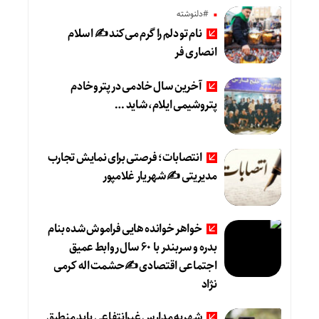
#دلنوشته
نام تو دلم را گرم می‌کند ✍️ اسلام
انصاری فر
آخرین سال خادمی در پتروخادم
پتروشیمی ایلام، شاید …
انتصابات؛ فرصتی برای نمایش تجارب
مدیریتی ✍ شهریار غلامپور
خواهر خوانده هایی فراموش شده بنام
بدره و سربندر با ۶۰ سال روابط عمیق
اجتماعی اقتصادی ✍حشمت اله کرمی
نژاد
شهریه مدارس غیرانتفاعی باید منطبق