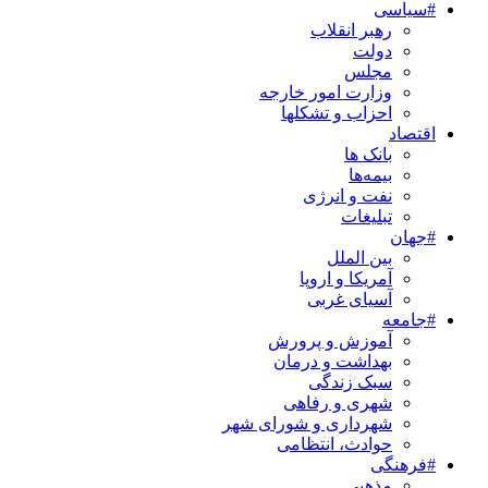
#سیاسی
رهبر انقلاب
دولت
مجلس
وزارت امور خارجه
احزاب و تشکلها
اقتصاد
بانک ها
بیمه‌ها
نفت و انرژی
تبلیغات
#جهان
بین الملل
آمریکا و اروپا
آسیای غربی
#جامعه
آموزش و پرورش
بهداشت و درمان
سبک زندگی
شهری و رفاهی
شهرداری و شورای شهر
حوادث، انتظامی
#فرهنگی
مذهبی