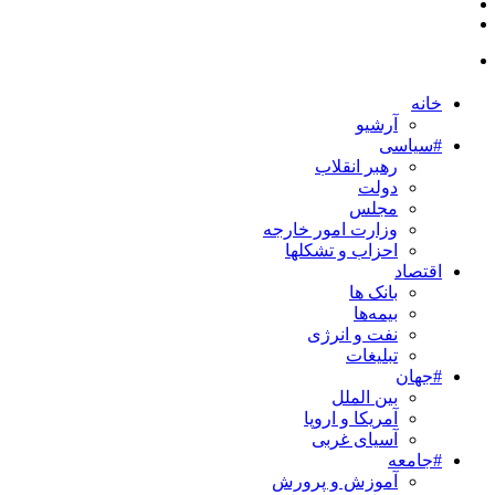
خانه
آرشیو
#سیاسی
رهبر انقلاب
دولت
مجلس
وزارت امور خارجه
احزاب و تشکلها
اقتصاد
بانک ها
بیمه‌ها
نفت و انرژی
تبلیغات
#جهان
بین الملل
آمریکا و اروپا
آسیای غربی
#جامعه
آموزش و پرورش