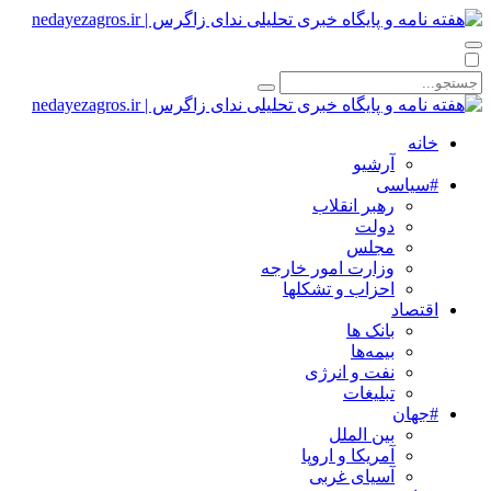
خانه
آرشیو
#سیاسی
رهبر انقلاب
دولت
مجلس
وزارت امور خارجه
احزاب و تشکلها
اقتصاد
بانک ها
بیمه‌ها
نفت و انرژی
تبلیغات
#جهان
بین الملل
آمریکا و اروپا
آسیای غربی