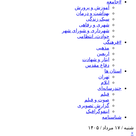
#جامعه
آموزش و پرورش
بهداشت و درمان
سبک زندگی
شهری و رفاهی
شهرداری و شورای شهر
حوادث، انتظامی
#فرهنگی
مذهبی
اربعین
ایثار و شهادت
دفاع مقدس
استان ها
تهران
ایلام
چندرسانه‌ای
فیلم
صوت و فیلم
گزارش تصویری
اینفوگرافیک
شناسنامه
شنبه / ۱۷ مرداد / ۱۴۰۵
×