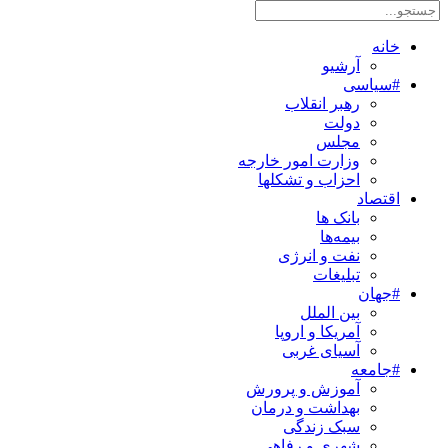
خانه
آرشیو
#سیاسی
رهبر انقلاب
دولت
مجلس
وزارت امور خارجه
احزاب و تشکلها
اقتصاد
بانک ها
بیمه‌ها
نفت و انرژی
تبلیغات
#جهان
بین الملل
آمریکا و اروپا
آسیای غربی
#جامعه
آموزش و پرورش
بهداشت و درمان
سبک زندگی
شهری و رفاهی