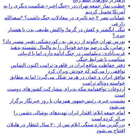
خطیب نماز جمعه تهران:در «جنگ اخیر» شکست دیگری را به
آمریکا تحمیل کردیم
عملیات نصر ۲ چه تاثیری در معادلات جنگ داشت؟ *سعدالله
زارعی
تنگی انگشتر و کفش در گرما؛ واکنش طبیعی بدن یا هشدار
جدی؟
بورس تهران چگونه از ریزش به رکوردشکنی تغییر مسیر داد؟
رضایی: یک درصد بودجه فوتبال را به والیبال نشسته بدهید
غریب‌آبادی: دیپلماسی در جنگ ادامه دارد، اما با ادبیاتی
متناسب با شرایط جنگی
دفتر حفاظت منافع ایران در قاهره: ترامپ اکنون التماس
توافقی را می‌کند که خودش ویران کرد
توافق ایران و عمان در هرمز شکل می‌گیرد؛ اما نه مطابق
خواسته دونالد ترامپ
اردوغان: توافقنامه مکه پذیرای مشارکت کشورهای دوست
است
نشست خبری رئیس‌جمهور همزمان با روز خبرنگار برگزار
می‌شود
امام جمعه ایلام: اقتدار ایران تهدیدهای پوشالی دشمن را
بی‌اثر کرده است
بزرگترین سازه سنگی ایلام پس از ۲۰ سال انتظار در هلیلان
افتتاح می‌شود