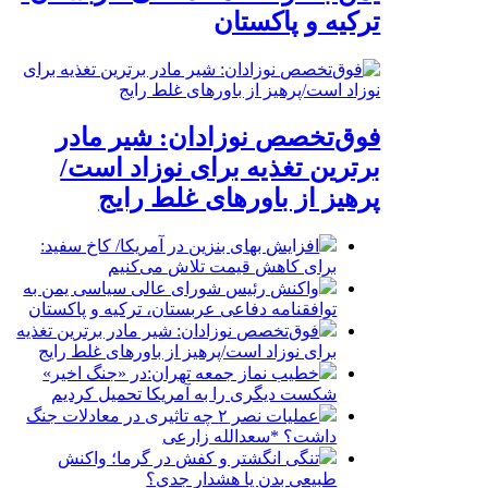
ترکیه و پاکستان
فوق‌تخصص نوزادان: شیر مادر
برترین تغذیه برای نوزاد است/
پرهیز از باورهای غلط رایج
افزایش بهای بنزین در آمریکا/ کاخ سفید:
برای کاهش قیمت تلاش می‌کنیم
واکنش رئیس شورای عالی سیاسی یمن به
توافقنامه دفاعی عربستان، ترکیه و پاکستان
فوق‌تخصص نوزادان: شیر مادر برترین تغذیه
برای نوزاد است/پرهیز از باورهای غلط رایج
خطیب نماز جمعه تهران:در «جنگ اخیر»
شکست دیگری را به آمریکا تحمیل کردیم
عملیات نصر ۲ چه تاثیری در معادلات جنگ
داشت؟ *سعدالله زارعی
تنگی انگشتر و کفش در گرما؛ واکنش
طبیعی بدن یا هشدار جدی؟