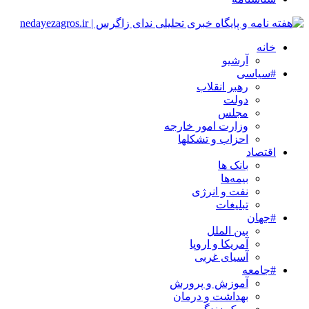
خانه
آرشیو
#سیاسی
رهبر انقلاب
دولت
مجلس
وزارت امور خارجه
احزاب و تشکلها
اقتصاد
بانک ها
بیمه‌ها
نفت و انرژی
تبلیغات
#جهان
بین الملل
آمریکا و اروپا
آسیای غربی
#جامعه
آموزش و پرورش
بهداشت و درمان