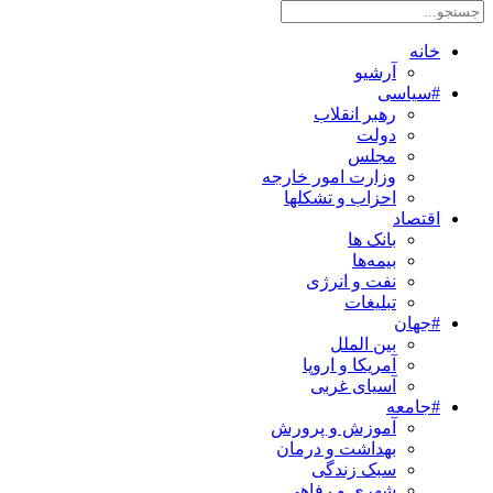
خانه
آرشیو
#سیاسی
رهبر انقلاب
دولت
مجلس
وزارت امور خارجه
احزاب و تشکلها
اقتصاد
بانک ها
بیمه‌ها
نفت و انرژی
تبلیغات
#جهان
بین الملل
آمریکا و اروپا
آسیای غربی
#جامعه
آموزش و پرورش
بهداشت و درمان
سبک زندگی
شهری و رفاهی