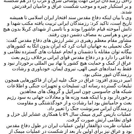
راحل رزمندگان ایرانی ابهت پوشالی شرق و غرب را در هم شکسته
و بر استکبار چیره و موجب شکست عراق و حامیان ابرقدرتش
شدند.
وی با بیان اینکه دفاع مقدس سند افتخار ایران اسلامی تا همیشه
تاریخ است، تاکید کرد: رزمندگان ایرانی تربیت یافته مکتب شهدا و
دانش آموخته قیام عاشورا بودند و با تاسی از شهدای کربلا بدون هیچ
ترس و هراسی به مصاف دشمن دون رفتند‌.
مشاور مقام معظم رهبری در نشر ارزش های دفاع مقدس گفت:
جنگ تحمیلی به جهانیان اثبات کرد که ایران بدون اتکا به کشورهای
بیگانه توان مقابله با دشمنان و انجام عملیات های گسترده نظامی و
دفاعی را دارد و در دفاع مقدس قوای ایرانی برخلاف رژیم بعث
عراق از کمک و حمایت هیچ کشور یا نهاد بین المللی برخوردار نبود و
فقط به امدادهای غیبی الهی، نیروی ایمان، خودباوری و رشادت
رزمندگان غیور متکی بود.
امیر دربندی افزود: عراق در جنگ علیه ایران از فاکتورهایی همچون
تبلیغات گسترده رسانه ای، تسلیحات و تجهیزات جنگی و اطلاعات
شبکه های جاسوسی چون اسرائیل و گروهک های مجاهدین
برخوردار بود و با اینکه همه وزنه ها و معادلات جهانی به سود رژیم
بعث و حامیانش بود اما رشادت و از خودگذشتگی و مقاومت
رزمندگان ایرانی سرنوشت جنگ را تغییر داد.
عملیات بازپس گیری میمک سال ۵۹ با همکاری عشایر ایل خزل و
قوای نظامی ارتش صورت گرفت.
عملیات ظربت ذوالفقار اولین عملیات ایران در طول دفاع مقدس
بود و عراق نیز برای اولین بار بعد از شکست در عملیات میمک از