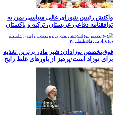
واکنش رئیس شورای عالی سیاسی یمن به
توافقنامه دفاعی عربستان، ترکیه و پاکستان
فوق‌تخصص نوزادان: شیر مادر برترین تغذیه
برای نوزاد است/پرهیز از باورهای غلط رایج