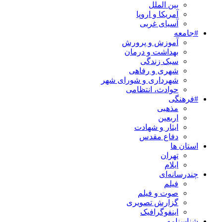
بین الملل
آمریکا و اروپا
آسیای غربی
#جامعه
آموزش و پرورش
بهداشت و درمان
سبک زندگی
شهری و رفاهی
شهرداری و شورای شهر
حوادث، انتظامی
#فرهنگی
مذهبی
اربعین
ایثار و شهادت
دفاع مقدس
استان ها
تهران
ایلام
چندرسانه‌ای
فیلم
صوت و فیلم
گزارش تصویری
اینفوگرافیک
شناسنامه