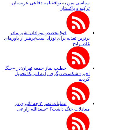
سیاسی یمن به توافقنامه دفاعی عربستان،
ترکیه و پاکستان
فوق‌تخصص نوزادان: شیر مادر
برترین تغذیه برای نوزاد است/پرهیز از باورهای
غلط رایج
خطیب نماز جمعه تهران:در «جنگ
اخیر» شکست دیگری را به آمریکا تحمیل
کردیم
عملیات نصر ۲ چه تاثیری در
معادلات جنگ داشت؟ *سعدالله زارعی