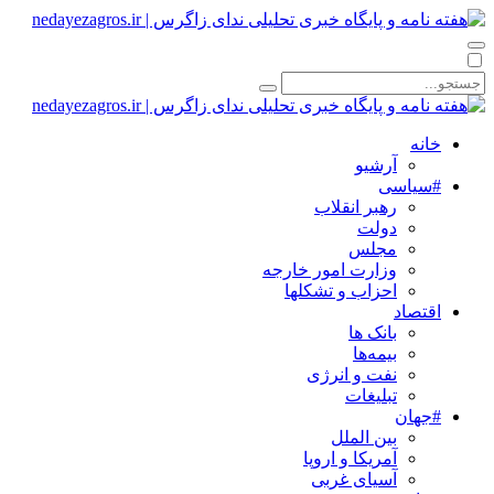
خانه
آرشیو
#سیاسی
رهبر انقلاب
دولت
مجلس
وزارت امور خارجه
احزاب و تشکلها
اقتصاد
بانک ها
بیمه‌ها
نفت و انرژی
تبلیغات
#جهان
بین الملل
آمریکا و اروپا
آسیای غربی