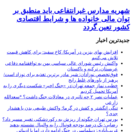
شهریه مدارس غیرانتفاعی باید منطبق بر
توان مالی خانواده ها و شرایط اقتصادی
کشور تعین گردد
جديدترين اخبار
افزایش بهای بنزین در آمریکا/ کاخ سفید: برای کاهش قیمت
تلاش می‌کنیم
واکنش رئیس شورای عالی سیاسی یمن به توافقنامه دفاعی
عربستان، ترکیه و پاکستان
فوق‌تخصص نوزادان: شیر مادر برترین تغذیه برای نوزاد است/
پرهیز از باورهای غلط رایج
خطیب نماز جمعه تهران:در «جنگ اخیر» شکست دیگری را به
آمریکا تحمیل کردیم
عملیات نصر ۲ چه تاثیری در معادلات جنگ داشت؟ *سعدالله
زارعی
تنگی انگشتر و کفش در گرما؛ واکنش طبیعی بدن یا هشدار
جدی؟
بورس تهران چگونه از ریزش به رکوردشکنی تغییر مسیر داد؟
رضایی: یک درصد بودجه فوتبال را به والیبال نشسته بدهید
غریب‌آبادی: دیپلماسی در جنگ ادامه دارد، اما با ادبیاتی