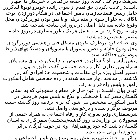
سرهنگ دوم علی عبدی روز جمعه در تماس با خبرنگار ما اظهار
داشت: رعایت نکردن حق تقدم از سوی راننده خودرو تویوتا لندکروز
حامل رییس فقید سازمان تامین اجتماعی در هنگام دور زدن، توجه
ناکافی به جلو از سوی راننده تریلی و ناایمن بودن دوربرگردان محل
وقوع حادثه سه دلیل اصلی در بروز این سانحه شناخته شد.
وی تصریح کرد: این سه عامل هر یک بطور مساوی در بروز حادثه
مقصر تشخیص داده شدند.
وی اضافه کرد: برطرف نکردن مشکل فنی و هندسی دوربرگردان
محل وقوع حادثه و قصور مسوول یا مسوولان و دستگاههای ذیربط
موضوعی جداگانه است.
رییس پلیس راه گلستان در خصوص نبود اسکورت برای مسوولان
همراه وزیر تعاون، کار و رفاه اجتماعی گفت: طبق قانون و
دستورالعمل ویژه برای مقامات و شخصیت ها؛ افرادی که روز
گذشته در سانحه دچار صدمه شدند در رده حفاظتی شامل اسکورت
راهور و پلیس راه قرار ندارند.
عبدی بیان داشت: در عین حال هر مقام و مسوولی که به استان
گلستان سفر کند با هماهنگی و ابلاغ به پلیس سهم هر بخش در
تامین اسکورت مشخص می شود که برای برنامه روز گذشته جلسه
مربوطه برگزار نشده و درخواستی واصل نشد.
شریعتمداری وزیر تعاون، کار و رفاه اجتماعی به همراه جمعی از
مسوولان این وزارتخانه روز گذشته(پنجشنبه) سفر کاری به استان
گلستان داشت که خودرو همراهان وی در حومه گرگان بر اثر
برخورد با تریلی صدمه دید.
بر اثر این حادثه تقی نوربخش رییس سازمان تامین اجتماعی و