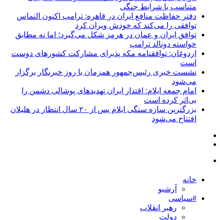
متناسب با شرایط جنگی
دفتر حفاظت منافع ایران در قاهره: ترامپ اکنون التماس
توافقی را می‌کند که خودش ویران کرد
توافق ایران و عمان در هرمز شکل می‌گیرد؛ اما نه مطابق
خواسته دونالد ترامپ
اردوغان: توافقنامه مکه پذیرای مشارکت کشورهای دوست
است
نشست خبری رئیس‌جمهور همزمان با روز خبرنگار برگزار
می‌شود
امام جمعه ایلام: اقتدار ایران تهدیدهای پوشالی دشمن را
بی‌اثر کرده است
بزرگترین سازه سنگی ایلام پس از ۲۰ سال انتظار در هلیلان
افتتاح می‌شود
خانه
آرشیو
#سیاسی
رهبر انقلاب
دولت