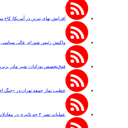
افزایش بهای بنزین در آمریکا/ کاخ 
واکنش رئیس شورای عالی سیاسی یمن
فوق‌تخصص نوزادان: شیر مادر برترین
خطیب نماز جمعه تهران:در «جنگ اخ
عملیات نصر ۲ چه تاثیری در معادلات جنگ داشت؟ *سعدالله زارعی