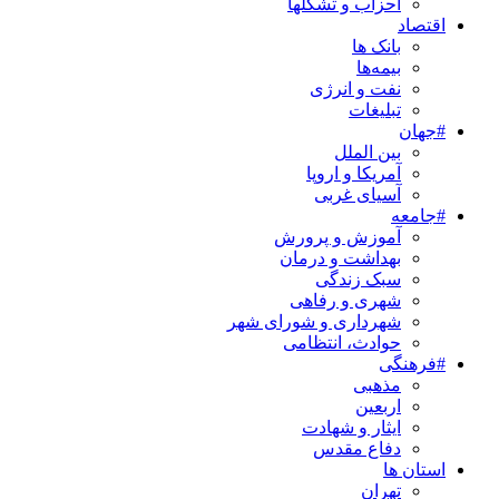
احزاب و تشکلها
اقتصاد
بانک ها
بیمه‌ها
نفت و انرژی
تبلیغات
#جهان
بین الملل
آمریکا و اروپا
آسیای غربی
#جامعه
آموزش و پرورش
بهداشت و درمان
سبک زندگی
شهری و رفاهی
شهرداری و شورای شهر
حوادث، انتظامی
#فرهنگی
مذهبی
اربعین
ایثار و شهادت
دفاع مقدس
استان ها
تهران