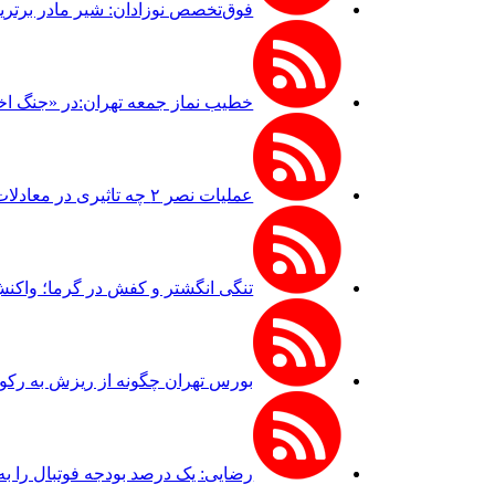
فوق‌تخصص نوزادان: شیر مادر برترین
خطیب نماز جمعه تهران:در «جنگ اخ
عملیات نصر ۲ چه تاثیری در معادلات جنگ داشت؟ *سعدالله زارعی
تنگی انگشتر و کفش در گرما؛ واکن
بورس تهران چگونه از ریزش به رکو
رضایی: یک درصد بودجه فوتبال را به 