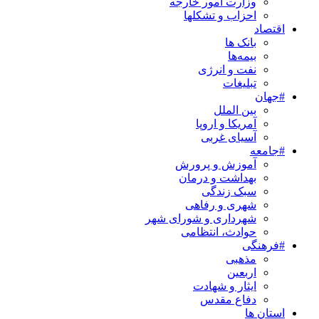
وزارت امور خارجه
احزاب و تشکلها
اقتصاد
بانک ها
بیمه‌ها
نفت و انرژی
تبلیغات
#جهان
بین الملل
آمریکا و اروپا
آسیای غربی
#جامعه
آموزش و پرورش
بهداشت و درمان
سبک زندگی
شهری و رفاهی
شهرداری و شورای شهر
حوادث، انتظامی
#فرهنگی
مذهبی
اربعین
ایثار و شهادت
دفاع مقدس
استان ها