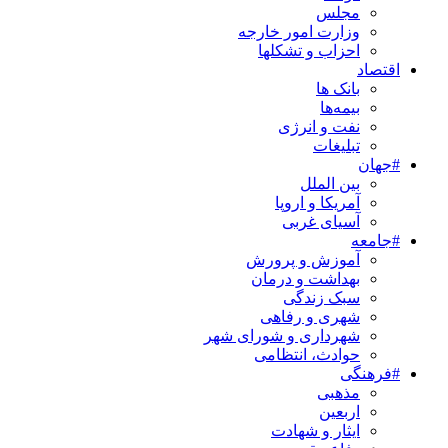
مجلس
وزارت امور خارجه
احزاب و تشکلها
اقتصاد
بانک ها
بیمه‌ها
نفت و انرژی
تبلیغات
#جهان
بین الملل
آمریکا و اروپا
آسیای غربی
#جامعه
آموزش و پرورش
بهداشت و درمان
سبک زندگی
شهری و رفاهی
شهرداری و شورای شهر
حوادث، انتظامی
#فرهنگی
مذهبی
اربعین
ایثار و شهادت